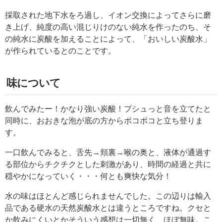
採取された地下水をろ過し、イオン交換によってさらに磨
き上げ、純度の高い混じりけのない純水を作ったのち、そ
の純水に炭酸を加えることによって、「おいしい炭酸水」
が作られているとのことです。
味について
飲んでみたー！かなり強い炭酸！プシュっと音を立てたと
同時に、おおきな泡が底の方からボコボコと立ち登りま
す。
一口飲んでみると、舌先→頬裏→喉の奥と、液体が通過す
る部位からチクチクとした刺激があり、時間の経過と共に
穏やかになっていく・・・何とも爽快な気分！
水の味はほとんど感じられませんでした。この辺りは輸入
品である硬水の天然炭酸水とは違うところですね。クセと
か飲みにくいとかそういう感想は一切無く、ほぼ無味。こ