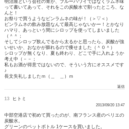
明治屋という会社の青が、ブルーハワイではなくラムネ味
って書いてあって、それをこの炭酸水で割ったところ、な
んと！
お祭りで買うようなビンラムネの味が！（＞▽＜）
ビンラムネの飲み放題なんて最高じゃないかー！とかなり
ハマり、あっという間にシロップを使ってしまいました
（＾＾；
そしてシロップ飲んでるから太るかと思ったら、炭酸が強
いせいか、おなかが膨れるので痩せました（＾０＾）
シロップが無くなり、夏も終わり、どこで手に入れようか
考え中（－－；
私もお酒が得意ではないので、そういう方にオススメです
♪
長文失礼しましたｍ（＿ ＿）ｍ
返信
13
ヒトミ
2013/09/20 13:47
中部空港店で初めて買ったのが、南フランス産のペリエの
炭酸水。
グリーンのペットボトル 1ケースを買いました。