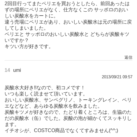
2回目行ってまたペリエを買おうとしたら、前回あったは
ずの場所にペリエがなく、仕方なくこの サッポロのおい
しい炭酸水をカートに。
違う売場にペリエがあり、おいしい炭酸水は元の場所に戻
してしまいました。
ペリエと サッポロのおいしい炭酸水と どちらが炭酸キツ
いですか？
キツい方が好きです。
返信
14
umi
2013/09/21 09:57
炭酸水大好き!!なので、初コメです！
いつも楽しく読ませて頂いています。
おいしい炭酸水、サンペグリノ、トーキングレイン、ペリ
エなどなど、あらゆる炭酸水を飲みました。
炭酸キツメが好きなので、たどり着くところは、生協のた
だの炭酸水（缶）でした。炭酸の泡が細かくてスッキリし
ます。
イチオシが、COSTCO商品でなくてすみません(^^;)