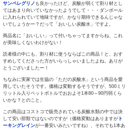
サンペレグリノ
も良かったけど、炭酸が弱くて割り材とし
てはあまり向いていなかったようでして・・・ダンボール
に入れられていて地味ですが、かなり期待できるんじゃな
いでしょうかー？だって「おいしい炭酸水」ですよ。
商品名に「おいしい」って付いちゃってますからね、これ
が美味しくないわけがない！
読者様の中にも、割り材に使うならばこの商品！と、おす
すめしてくださった方がいらっしゃいましたよね。ありが
とうございましたー！
ちなみに実家では生協の「ただの炭酸水」という商品を愛
用していたそうです。価格は変動するそうですが、500ミリ
リットル入りペットボトルでおおよそ1本80～90円弱くら
いかな？とのこと。
この商品はコストコで販売されている炭酸水類の中では決
して安い部類ではないのですが（価格変動はありますが
ト
ーキングレイン
が一番安いみたいですね）、それでも1本あ