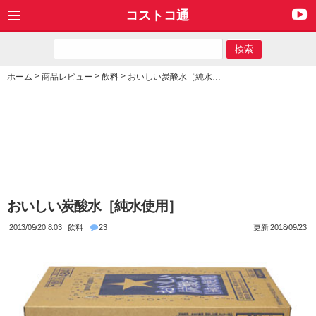
コストコ通
>
>
>
ホーム
商品レビュー
飲料
おいしい炭酸水［純水使用］
おいしい炭酸水［純水使用］
2013/09/20 8:03
飲料
23
更新 2018/09/23