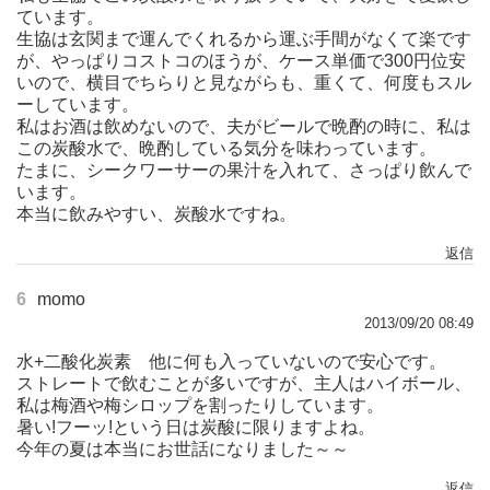
ています。
生協は玄関まで運んでくれるから運ぶ手間がなくて楽です
が、やっぱりコストコのほうが、ケース単価で300円位安
いので、横目でちらりと見ながらも、重くて、何度もスル
ーしています。
私はお酒は飲めないので、夫がビールで晩酌の時に、私は
この炭酸水で、晩酌している気分を味わっています。
たまに、シークワーサーの果汁を入れて、さっぱり飲んで
います。
本当に飲みやすい、炭酸水ですね。
返信
6
momo
2013/09/20 08:49
水+二酸化炭素 他に何も入っていないので安心です。
ストレートで飲むことが多いですが、主人はハイボール、
私は梅酒や梅シロップを割ったりしています。
暑い!フーッ!という日は炭酸に限りますよね。
今年の夏は本当にお世話になりました～～
返信