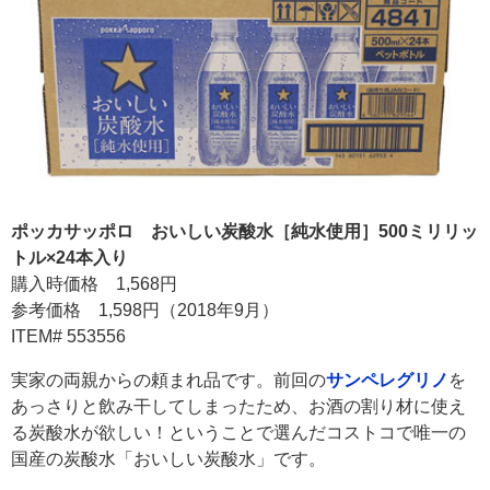
ポッカサッポロ おいしい炭酸水［純水使用］500ミリリッ
トル×24本入り
購入時価格 1,568円
参考価格 1,598円（2018年9月）
ITEM# 553556
実家の両親からの頼まれ品です。前回の
サンペレグリノ
を
あっさりと飲み干してしまったため、お酒の割り材に使え
る炭酸水が欲しい！ということで選んだコストコで唯一の
国産の炭酸水「おいしい炭酸水」です。