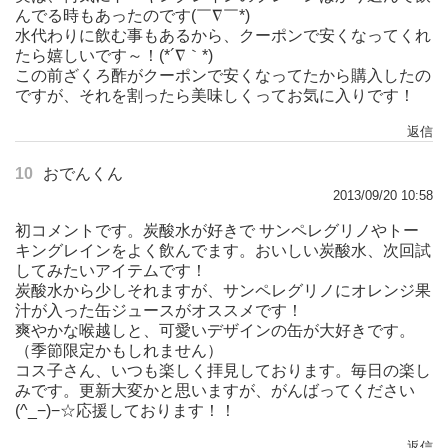
んでる時もあったのです(￣∇￣*)ゞ
水代わりに飲む事もあるから、クーポンで安くなってくれ
たら嬉しいです～！(*´∇｀*)
この前ざくろ酢がクーポンで安くなってたから購入したの
ですが、それを割ったら美味しくってお気に入りです！
返信
10
おでんくん
2013/09/20 10:58
初コメントです。炭酸水が好きで サンペレグリノやトー
キングレインをよく飲んでます。おいしい炭酸水、次回試
してみたいアイテムです！
炭酸水から少しそれますが、サンペレグリノにオレンジ果
汁が入った缶ジュースがオススメです！
爽やかな喉越しと、可愛いデザインの缶が大好きです。
（季節限定かもしれません）
コス子さん、いつも楽しく拝見しております。毎日の楽し
みです。更新大変かと思いますが、がんばってください
(^_−)−☆応援しております！！
返信