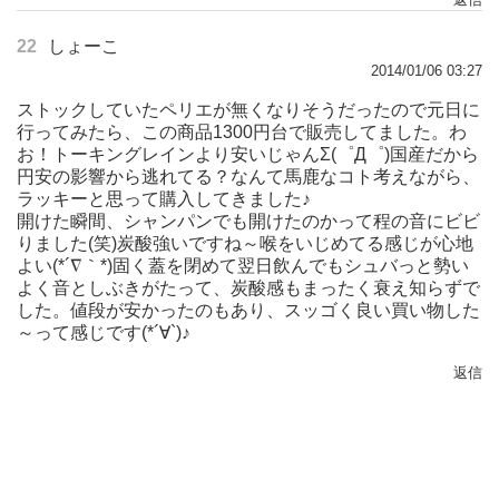
22
しょーこ
2014/01/06 03:27
ストックしていたペリエが無くなりそうだったので元日に
行ってみたら、この商品1300円台で販売してました。わ
お！トーキングレインより安いじゃんΣ(゜Д゜)国産だから
円安の影響から逃れてる？なんて馬鹿なコト考えながら、
ラッキーと思って購入してきました♪
開けた瞬間、シャンパンでも開けたのかって程の音にビビ
りました(笑)炭酸強いですね～喉をいじめてる感じが心地
よい(*´∇｀*)固く蓋を閉めて翌日飲んでもシュバっと勢い
よく音としぶきがたって、炭酸感もまったく衰え知らずで
した。値段が安かったのもあり、スッゴく良い買い物した
～って感じです(*´∀`)♪
返信