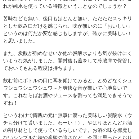
れが純水を使っている特徴ということなのでしょうか？
苦味なども無い、後口もほとんど無い、ただただスッキリ
とした飲み口だけを感じられ、味が無いのに「おいしい」
というのは何だか変な感じもしますが、確かに美味しい！
と思いました。
また、炭酸が強めなせいか他の炭酸水よりも気が抜けにく
いような気がしました。開封後も蓋をして冷蔵庫で保管し
ておいてもある程度は持ちます。
飲む前にボトルの口に耳を傾けてみると、とめどなくシュ
ワシュワシュワシュワ～と爽快な音が響いて心地良いで
す。これならばお酒やジュースを割っても満足できそうで
すね！
というわけで両親の元に無事に渡った美味しい炭酸水（ウ
チも分けて貰いました。わーい！）、やはりほとんどお酒
の割り材として使っているらしいです。お酒の味を邪魔し
ないシンプルな味や炭酸の強さなど、今回は思ったとおり