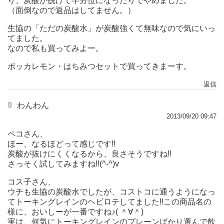
り、炭酸が脱けて半分位になったりでやめました。
（面倒なので返品はしてません。）
生協の「ただの炭酸水」が炭酸強くて無味なので気にいっ
てました。
なので私も買ってみよー。
ポッカレモン・はちみつセットで買ってきまーす。
返信
9
わんわん
2013/09/20 09:47
ペコさん、
ほー、なるほどって感じです!!
炭酸が抜けにくくなるから、良さそうですね!!
さっそく試してみますね!!(^-^)v
コス子さん、
ウチも生協の炭酸水でしたが、コストコに通うようになっ
てトーキングレインのヘビロテしてました!!この商品名の
様に、おいしーが一番ですね♪( ＾∀＾)
実は、何気にトーキングレインのプレーンばかり選んで飲