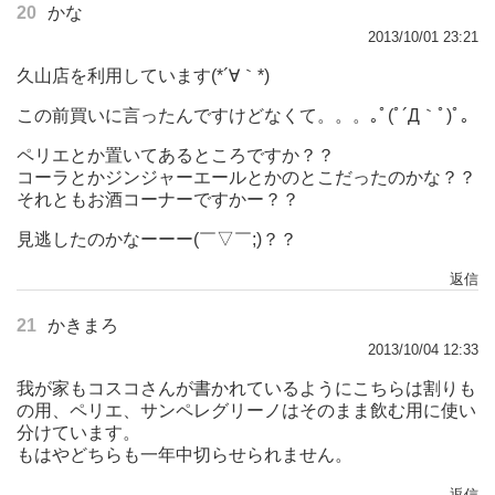
20
かな
2013/10/01 23:21
久山店を利用しています(*´∀｀*)
この前買いに言ったんですけどなくて。。。｡ﾟ(ﾟ´Д｀ﾟ)ﾟ｡
ペリエとか置いてあるところですか？？
コーラとかジンジャーエールとかのとこだったのかな？？
それともお酒コーナーですかー？？
見逃したのかなーーー(￣▽￣;)？？
返信
21
かきまろ
2013/10/04 12:33
我が家もコスコさんが書かれているようにこちらは割りも
の用、ペリエ、サンペレグリーノはそのまま飲む用に使い
分けています。
もはやどちらも一年中切らせられません。
返信