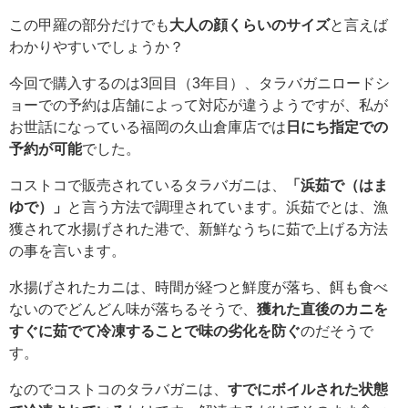
この甲羅の部分だけでも
大人の顔くらいのサイズ
と言えば
わかりやすいでしょうか？
今回で購入するのは3回目（3年目）、タラバガニロードシ
ョーでの予約は店舗によって対応が違うようですが、私が
お世話になっている福岡の久山倉庫店では
日にち指定での
予約が可能
でした。
コストコで販売されているタラバガニは、
「浜茹で（はま
ゆで）」
と言う方法で調理されています。浜茹でとは、漁
獲されて水揚げされた港で、新鮮なうちに茹で上げる方法
の事を言います。
水揚げされたカニは、時間が経つと鮮度が落ち、餌も食べ
ないのでどんどん味が落ちるそうで、
獲れた直後のカニを
すぐに茹でて冷凍することで味の劣化を防ぐ
のだそうで
す。
なのでコストコのタラバガニは、
すでにボイルされた状態