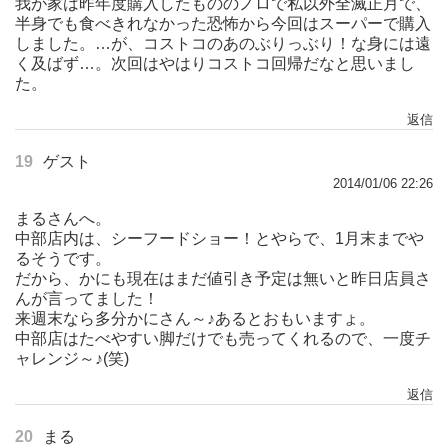
我が家は昨年度購入したもののノロで私以外全滅正月で、
半身でも食べきれなかった恐怖から今回はスーパーで購入
しました。…が、コストコのあのぶりっぶり！な身には遠
く及ばず…。次回はやはりコストコ回帰だなと思いまし
た。
返信
19
ゲスト
2014/01/06 22:26
まるさんへ。
中部店内は、シーフードショー！とやらで、1月末までや
るそうです。
だから、かにも現在はまだ値引き予定は無いと昨日店員さ
んが言ってました！
来週末なら多分かにさん～♪あるとおもいますょ。
中部店はたべやすい脚だけでも売ってくれるので、一度チ
ャレンジ～♪(笑)
返信
20
まる