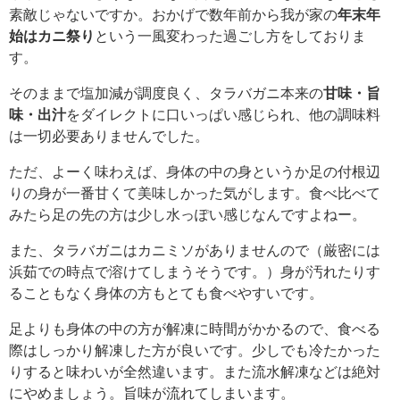
素敵じゃないですか。おかげで数年前から我が家の
年末年
始はカニ祭り
という一風変わった過ごし方をしておりま
す。
そのままで塩加減が調度良く、タラバガニ本来の
甘味・旨
味・出汁
をダイレクトに口いっぱい感じられ、他の調味料
は一切必要ありませんでした。
ただ、よーく味わえば、身体の中の身というか足の付根辺
りの身が一番甘くて美味しかった気がします。食べ比べて
みたら足の先の方は少し水っぽい感じなんですよねー。
また、タラバガニはカニミソがありませんので（厳密には
浜茹での時点で溶けてしまうそうです。）身が汚れたりす
ることもなく身体の方もとても食べやすいです。
足よりも身体の中の方が解凍に時間がかかるので、食べる
際はしっかり解凍した方が良いです。少しでも冷たかった
りすると味わいが全然違います。また流水解凍などは絶対
にやめましょう。旨味が流れてしまいます。