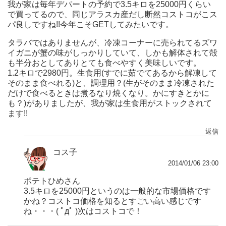
我が家は毎年デパートの予約で3.5キロを25000円くらい
で買ってるので、同じアラスカ産だし断然コストコがこス
パ良しですね!!今年こそGETしてみたいです。
タラバではありませんが、冷凍コーナーに売られてるズワ
イガニが蟹の味がしっかりしていて、しかも解体されて殻
も半分おとしてありとても食べやすく美味しいです。
1.2キロで2980円。生食用(すでに茹でてあるから解凍して
そのまま食べれる)と、調理用？(生がそのまま冷凍された
だけで食べるときは煮るなり焼くなり。かにすきとかに
も？)がありましたが、我が家は生食用がストックされて
ます!!
返信
コス子
2014/01/06 23:00
ポテトひめさん
3.5キロを25000円というのは一般的な市場価格です
かね？コストコ価格を知るとすごい高い感じです
ね・・・( ﾟдﾟ )次はコストコで！