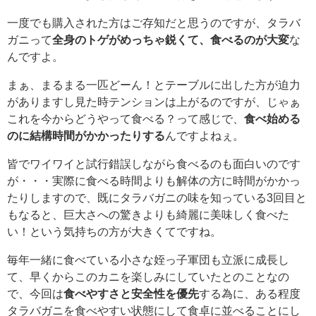
一度でも購入された方はご存知だと思うのですが、タラバ
ガニって
全身のトゲがめっちゃ鋭くて、食べるのが大変
な
んですよ。
まぁ、まるまる一匹どーん！とテーブルに出した方が迫力
がありますし見た時テンションは上がるのですが、じゃぁ
これを今からどうやって食べる？って感じで、
食べ始める
のに結構時間がかかったりする
んですよねぇ。
皆でワイワイと試行錯誤しながら食べるのも面白いのです
が・・・実際に食べる時間よりも解体の方に時間がかかっ
たりしますので、既にタラバガニの味を知っている3回目と
もなると、巨大さへの驚きよりも綺麗に美味しく食べた
い！という気持ちの方が大きくてですね。
毎年一緒に食べている小さな姪っ子軍団も立派に成長し
て、早くからこのカニを楽しみにしていたとのことなの
で、今回は
食べやすさと安全性を優先
する為に、ある程度
タラバガニを食べやすい状態にして食卓に並べることにし