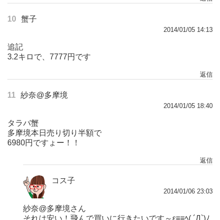
10
蟹子
2014/01/05 14:13
追記
3.2キロで、7777円です
返信
11
紗奈@多摩境
2014/01/05 18:40
タラバ蟹
多摩境本日売り切り半額で
6980円ですょー！！
返信
コス子
2014/01/06 23:03
紗奈@多摩境さん
それは安い！飛んで買いに行きたいです～ε≡≡ﾍ( ´Д`)ﾉ