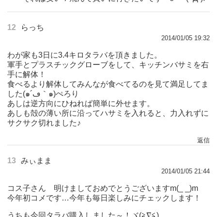
12
らっち
2014/01/05 19:32
わが家も3日に3.4キロタラバを頂きました。
軍手とプラスチックグローブをして、キッチンバサミを右
手に解体！
食べるより解体してみんなが食べてるのを見て満足してま
した(๑´ڡ｀๑)ぺろり
あしは逆方向にひねれば簡単に外せます。
あしも殻の薄い所に沿ってハサミを入れると、力入れずに
サクサク切れました♪
返信
13
みぃまま
2014/01/05 21:44
コス子さん 明けましておめでとうございますm(_ _)m
今年初コメです…今年も毎日楽しみにチェックします！
うちも今回タラバ購入しました～！ヾ(≧∇≦)