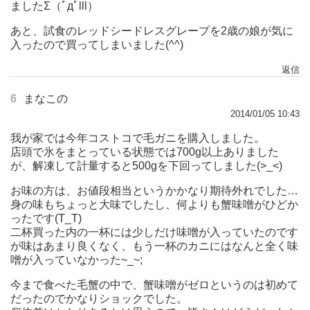
ましたΣ（ﾟдﾟlll）
あと、試食のレッドシードレスグレープを2歳の娘が気に
入ったので買ってしまいました(^^)
返信
6
まなこの
2014/01/05 10:43
我が家では今年コストコで毛ガニを購入しました。
店頭で氷をまとっている状態では700g以上ありました
が、解凍して計量すると500gを下回ってしました(>_<)
お味の方は、お値段相当というかかなり期待外れでした…
身の味もちょっと大味でしたし、何よりも蟹味噌がひどか
ったです(T_T)
二杯買った内の一杯には少しだけ味噌が入っていたのです
が味はあまり良くなく、もう一杯のカニにはなんと全く味
噌が入っていなかった~_~;
今まで食べた毛蟹の中で、蟹味噌がゼロというのは初めて
だったのでかなりショックでした。