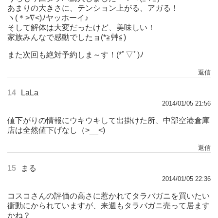
あまりの大きさに、テンション上がる、アガる！
ヽ(＊>∇<)ﾉヤッホーイ♪
そして解体は大変だったけど、美味しい！
家族みんなで感動でしたョ(*≧艸≦)
また次回も絶対予約しま～す！(*ﾟ▽ﾟ)ﾉ
返信
14
LaLa
2014/01/05 21:56
値下がりの情報にウキウキして出掛けた所、中部空港倉庫
店は全然値下げなし（>__<)
返信
15
まる
2014/01/05 22:36
コスコさんの評価の高さに惹かれてタラバガニを買いたい
衝動にかられていますが、来週もタラバガニ売って居ます
かね？