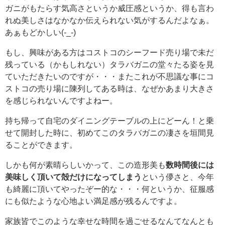
ガニがもたらす気高さというか威圧感というか、得も言わ
れぬ美しさはなかなか伝えられない気がするんだよなぁ。
あぁもどかしい(-_-)
もし、興味がある方はコストコのシーフード売り場で未だ
残っている（かもしれない）タラバガニの堂々たる姿を見
ていただきたいのですが・・・またこれが不思議な事にコ
ストコの売り場に陳列してある時は、なぜかあまり大きさ
を感じられないんですよねー。
持ち帰って自宅のダイニングテーブルの上にどーん！と乗
せて開封した時に、初めてこのタラバガニの凄さを垣間見
ることができます。
しかも何が素晴らしいかって、この造形美も
数時間後には
美味しく頂いて殻だけになってしまう
という儚さと、今年
も綺麗に頂いてやったぞー的な・・・何というか、征服感
にも似たような心地よい満足感が残るんですよ。
家族皆でこのような幸せな時間を過ごせるなんてなんとも