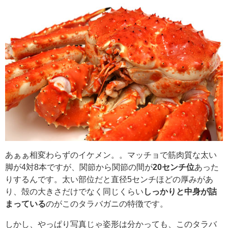
あぁぁ相変わらずのイケメン。。マッチョで筋肉質な太い
脚が4対8本ですが、関節から関節の間が
20センチ位
あった
りするんです。太い部位だと直径5センチほどの厚みがあ
り、殻の大きさだけでなく同じくらい
しっかりと中身が詰
まっている
のがこのタラバガニの特徴です。
しかし、やっぱり写真じゃ姿形は分かっても、このタラバ