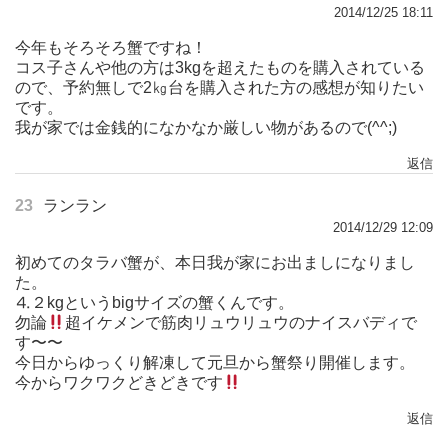
2014/12/25 18:11
今年もそろそろ蟹ですね！
コス子さんや他の方は3kgを超えたものを購入されている
ので、予約無しで2㎏台を購入された方の感想が知りたい
です。
我が家では金銭的になかなか厳しい物があるので(^^;)
返信
23
ランラン
2014/12/29 12:09
初めてのタラバ蟹が、本日我が家にお出ましになりまし
た。
⒋２kgというbigサイズの蟹くんです。
勿論
超イケメンで筋肉リュウリュウのナイスバディで
す〜〜
今日からゆっくり解凍して元旦から蟹祭り開催します。
今からワクワクどきどきです
返信