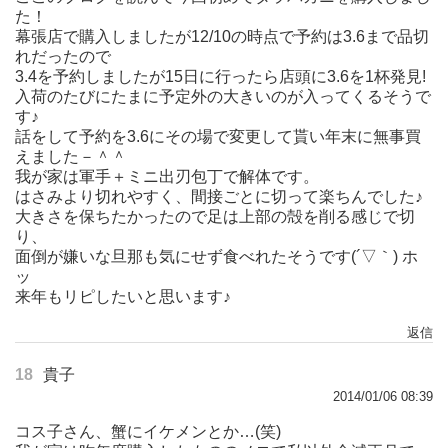
た！
幕張店で購入しましたが12/10の時点で予約は3.6まで品切
れだったので
3.4を予約しましたが15日に行ったら店頭に3.6を1杯発見!
入荷のたびにたまに予定外の大きいのが入ってくるそうで
す♪
話をして予約を3.6にその場で変更して貰い年末に無事買
えました－＾＾
我が家は軍手＋ミニ出刃包丁で解体です。
はさみより切れやすく、間接ごとに切って楽ちんでした♪
大きさを保ちたかったので足は上部の殻を削る感じで切
り、
面倒が嫌いな旦那も気にせず食べれたそうです(´▽｀) ホ
ッ
来年もリピしたいと思います♪
返信
18
貴子
2014/01/06 08:39
コス子さん、蟹にイケメンとか…(笑)