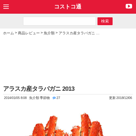
コストコ通
>
>
>
ホーム
商品レビュー
魚介類
アラスカ産タラバガニ 2013
アラスカ産タラバガニ 2013
2014/01/05 8:08
魚介類
季節物
27
更新 2018/12/06