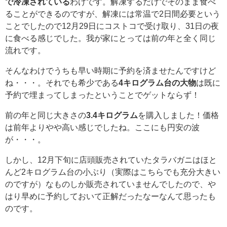
で冷凍されている
わけです。解凍するだけでそのまま食べ
ることができるのですが、解凍には常温で2日間必要という
ことでしたので12月29日にコストコで受け取り、31日の夜
に食べる感じでした。我が家にとっては前の年と全く同じ
流れです。
そんなわけでうちも早い時期に予約を済ませたんですけど
ね・・・。それでも希少である
4キログラム台の大物
は既に
予約で埋まってしまったということでゲットならず！
前の年と同じ大きさの
3.4キログラム
を購入しました！価格
は前年よりやや高い感じでしたね。ここにも円安の波
が・・・。
しかし、12月下旬に店頭販売されていたタラバガニはほと
んど2キログラム台の小ぶり（実際はこちらでも充分大きい
のですが）なものしか販売されていませんでしたので、や
はり早めに予約しておいて正解だったなーなんて思ったも
のです。