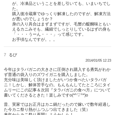
が、冷凍品ということを差し引いても、いまいちでし
た。
購入後冷蔵庫でゆっくり解凍したのですが、解凍方法
が悪いのでしょうか？
身の入り具合はまずまずですが、毛蟹の醍醐味ともい
えるカニみそも、繊細でしっとりしているはずの身も
「・・・うーん・・・」って感じです。
お手頃なんですが。。。
7
るぴ
2014/01/05 12:23
今年はタラバガニの大きさに圧倒され購入する勇気がわか
ず普通の袋入りのズワイガニを購入しました。
充分味は美味しく頂けましたがいつか食べたいタラバガ
ニ！しかし、解体苦手なの。もんもんしてたところにタイ
ムリーにこの記事＆次回『タラバガニの食べ方』について
書いてくださるときた！楽しみですo(*^▽^*)o
昔、実家ではお正月はカニ鍋だったので嫁いで数年経過し
た今カニ祭り熱がふつふつ出てきました（笑）
来年からカニ祭り再開しようかしら！