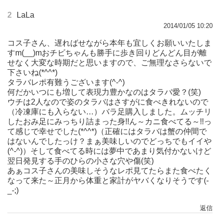
2
LaLa
2014/01/05 10:20
コス子さん、遅ればせながら本年も宜しくお願いいたしま
すm(__)mおチビちゃんも勝手に歩き回りどんどん目が離
せなく大変な時期だと思いますので、ご無理なさらないで
下さいね(*^^*)
タラバレポ有難うございます(^-^)
何だかいつにも増して表現力豊かなのはタラバ愛？(笑)
ウチは2人なので姿のタラバはさすがに食べきれないので
（冷凍庫にも入らない…）バラ足購入しました。ムッチリ
したおみ足にみっちり詰まった身!!ん～カニ食べてる～!!っ
て感じで幸せでした(*^^*)（正確にはタラバは蟹の仲間で
はないんでしたっけ？まぁ美味しいのでどっちでもイイや
(^-^)）そして食べてる時には夢中であまり気付かないけど
翌日発見する手のひらの小さな穴や傷(笑)
あぁコス子さんの美味しそうなレポ見てたらまた食べたく
なって来た～正月から体重と家計がヤバくなりそうです(-
_-;)
返信