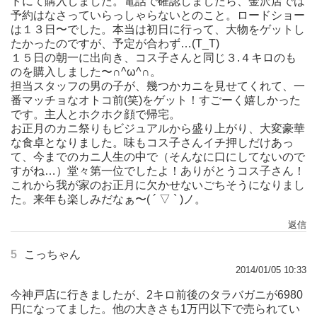
ドにて購入しました。電話で確認しましたら、金沢店では
予約はなさっていらっしゃらないとのこと。ロードショー
は１３日〜でした。本当は初日に行って、大物をゲットし
たかったのですが、予定が合わず…(T_T)
１５日の朝一に出向き、コス子さんと同じ３.４キロのも
のを購入しました〜∩^ω^∩。
担当スタッフの男の子が、幾つかカニを見せてくれて、一
番マッチョなオトコ前(笑)をゲット！すごーく嬉しかった
です。主人とホクホク顔で帰宅。
お正月のカニ祭りもビジュアルから盛り上がり、大変豪華
な食卓となりました。味もコス子さんイチ押しだけあっ
て、今までのカニ人生の中で（そんなに口にしてないので
すがね…）堂々第一位でしたよ！ありがとうコス子さん！
これから我が家のお正月に欠かせないごちそうになりまし
た。来年も楽しみだなぁ〜( ´ ▽ ` )ノ。
返信
5
こっちゃん
2014/01/05 10:33
今神戸店に行きましたが、2キロ前後のタラバガニが6980
円になってました。他の大きさも1万円以下で売られてい