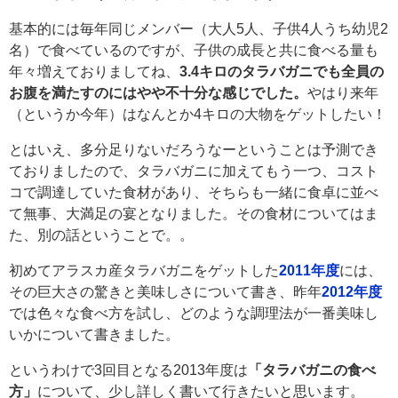
基本的には毎年同じメンバー（大人5人、子供4人うち幼児2
名）で食べているのですが、子供の成長と共に食べる量も
年々増えておりましてね、
3.4キロのタラバガニでも全員の
お腹を満たすのにはやや不十分な感じでした。
やはり来年
（というか今年）はなんとか4キロの大物をゲットしたい！
とはいえ、多分足りないだろうなーということは予測でき
ておりましたので、タラバガニに加えてもう一つ、コスト
コで調達していた食材があり、そちらも一緒に食卓に並べ
て無事、大満足の宴となりました。その食材についてはま
た、別の話ということで。。
初めてアラスカ産タラバガニをゲットした
2011年度
には、
その巨大さの驚きと美味しさについて書き、昨年
2012年度
では色々な食べ方を試し、どのような調理法が一番美味し
いかについて書きました。
というわけで3回目となる2013年度は
「タラバガニの食べ
方」
について、少し詳しく書いて行きたいと思います。