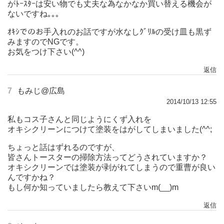
がﾄｰｽﾀｰは安い物でも丈夫な為なかなか買い替える機会が
ないですね｡｡｡
ｵｷｼでのお手入れのお話ですが水なしｸﾞﾘﾙの受け皿も黒ず
みますのでNGです。
お気をつけ下さい(^^)
返信
7
もみじ@広島
2014/10/13 12:55
私もコス子さんと同じようにくず入れを
オキシクリーンにつけて塗装をはがしてしまいました(^^;
ちょっと話はずれるのですが、
皆さんトースターの掃除方法ってどうされていますか？
オキシクリーンでは塗装が剥がれてしまうので重曹が良い
んですかね？
もし何か知っていましたら教えて下さいm(__)m
返信