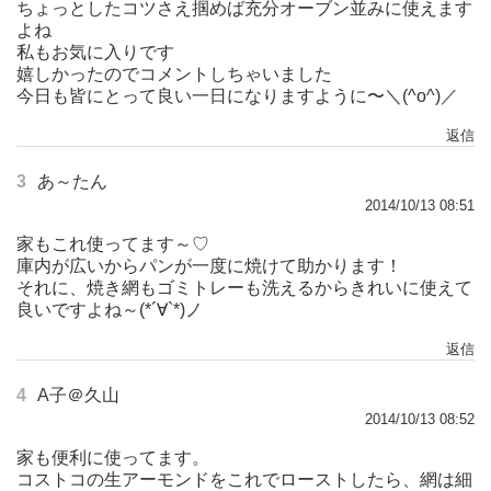
ちょっとしたコツさえ掴めば充分オーブン並みに使えます
よね
私もお気に入りです
嬉しかったのでコメントしちゃいました
今日も皆にとって良い一日になりますように〜＼(^o^)／
返信
3
あ～たん
2014/10/13 08:51
家もこれ使ってます～♡
庫内が広いからパンが一度に焼けて助かります！
それに、焼き網もゴミトレーも洗えるからきれいに使えて
良いですよね～(*´∀`*)ノ
返信
4
A子＠久山
2014/10/13 08:52
家も便利に使ってます。
コストコの生アーモンドをこれでローストしたら、網は細