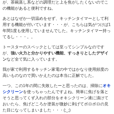
が、茶碗蒸し系などの調理だと上を焦がしたくないのでこ
の機能があると便利ですね。
あとはなぜか一切温めをせず、キッチンタイマーとして利
用する機能が付いています・・・が、こちらは気がつけば1
年間1度も使用していませんでした。キッチンタイマー持っ
てるし・・・。。
トースターのスペックとしては至ってシンプルなのです
が、
強い火力と分かりやすい機能、すっきりとしたデザイ
ン
など全て気に入っています。
我が家で利用するキッチン家電の中ではかなり使用頻度の
高いものなので買いかえたのは本当に正解でした。
一つ、この1年の間に失敗したーと思ったのは、掃除に
オキ
シクリーン
を使っちゃったんですよね。簡単に焦げを落と
そうと思ってくず入れの部分をオキシクリーン液に漬けて
おいたら、焦げどころか塗装が微妙に剥げてボロボロの見
た目になってしまいました・・・(;_;)