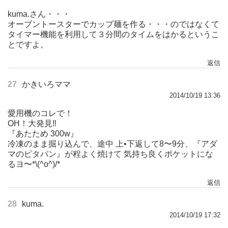
kuma.さん・・・
オーブントースターでカップ麺を作る・・・のではなくて
タイマー機能を利用して３分間のタイムをはかるというこ
とですよ。
返信
27
かきいろママ
2014/10/19 13:36
愛用機のコレで！
OH！大発見‼︎
『あたため 300w』
冷凍のまま掘り込んで、途中 上•下返して8〜9分、『アダ
マのピタパン』が程よく焼けて 気持ち良くポケットにな
るヨ〜*\(^o^)/*
返信
28
kuma.
2014/10/19 17:32