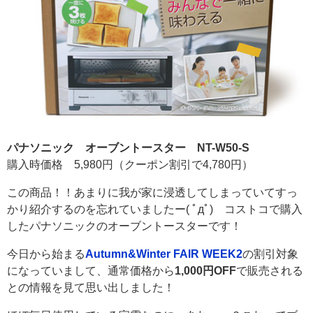
パナソニック オーブントースター NT-W50-S
購入時価格 5,980円（クーポン割引で4,780円）
この商品！！あまりに我が家に浸透してしまっていてすっ
かり紹介するのを忘れていましたー( ﾟдﾟ) コストコで購入
したパナソニックのオーブントースターです！
今日から始まる
Autumn&Winter FAIR WEEK2
の割引対象
になっていまして、通常価格から
1,000円OFF
で販売される
との情報を見て思い出しました！