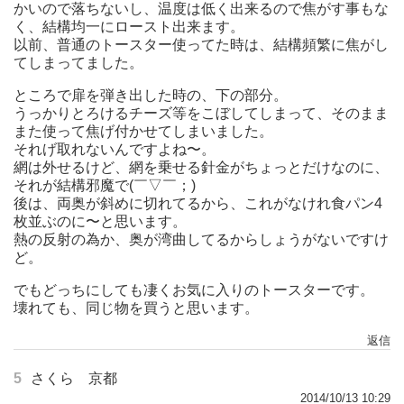
かいので落ちないし、温度は低く出来るので焦がす事もな
く、結構均一にロースト出来ます。
以前、普通のトースター使ってた時は、結構頻繁に焦がし
てしまってました。
ところで扉を弾き出した時の、下の部分。
うっかりとろけるチーズ等をこぼしてしまって、そのまま
また使って焦げ付かせてしまいました。
それげ取れないんですよね〜。
網は外せるけど、網を乗せる針金がちょっとだけなのに、
それが結構邪魔で(￣▽￣；)
後は、両奥が斜めに切れてるから、これがなけれ食パン4
枚並ぶのに〜と思います。
熱の反射の為か、奥が湾曲してるからしょうがないですけ
ど。
でもどっちにしても凄くお気に入りのトースターです。
壊れても、同じ物を買うと思います。
返信
5
さくら 京都
2014/10/13 10:29