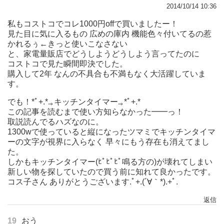
2014/10/14 10:36
私もコストコでコレ1000円offで買いましたー！
見た目に気に入るもの 広めの庫内 機能色々付いてるの惹
かれるぅ←きっと使いこなさない
と、家電量販店でどうしようどうしよう言ってたのに
コストコで見た瞬間即決でした。
購入して2年 なんの不具合も不満もなく大活躍していま
す。
でも！*ﾟ+.*.｡キッチンタイマー.｡*ﾟ+.*
この記事を読むまで使い方知らなかった━━っ！
取説読んでるハズなのに。
1300wで使っていると縦になったツマミでキッチンタイマ
ーの文字が視界に入らなく 早々にもう存在も消えてまし
た。
しかもキッチンタイマー(ﾋﾟﾋﾟﾋﾟ鳴る方の)が壊れてしまい
新しい物を探していたので買う前に知れて良かったです。
コス子さん ありがとうございます.ﾟ+.(´∀｀*).+ﾟ.
返信
19
おう