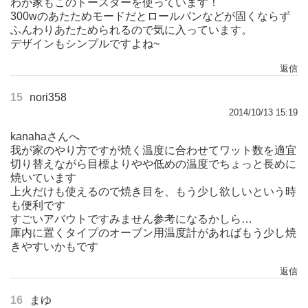
わが家もこのトースターを使っています！
300wのあたためモードだとロールパンなどが固くならず
ふんわりあたためられるので気に入っています。
デザインもシンプルですよね~
返信
15
nori358
2014/10/13 15:19
kanahaさんへ
我が家のやり方ですが焼く温度に合わせてワット数を適宜
切り替えながら目標よりやや低めの温度でちょっと長めに
焼いています
上火だけも使えるので焼き目を、もう少し欲しいという時
も便利です
すごいアバウトですみません参考になるかしら…
庫内に置くタイプのオーブン用温度計があればもう少し焼
きやすいかもです
返信
16
まゆ