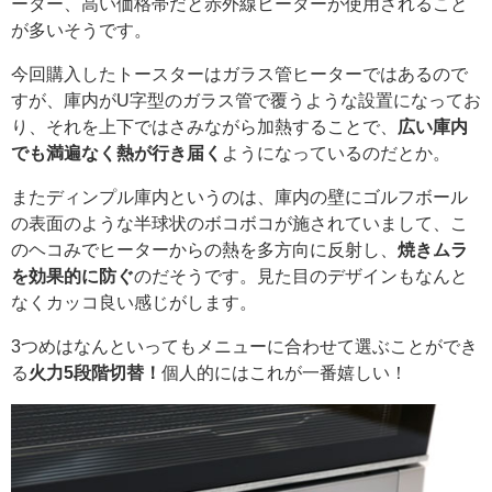
ーター、高い価格帯だと赤外線ヒーターが使用されること
が多いそうです。
今回購入したトースターはガラス管ヒーターではあるので
すが、庫内がU字型のガラス管で覆うような設置になってお
り、それを上下ではさみながら加熱することで、
広い庫内
でも満遍なく熱が行き届く
ようになっているのだとか。
またディンプル庫内というのは、庫内の壁にゴルフボール
の表面のような半球状のボコボコが施されていまして、こ
のヘコみでヒーターからの熱を多方向に反射し、
焼きムラ
を効果的に防ぐ
のだそうです。見た目のデザインもなんと
なくカッコ良い感じがします。
3つめはなんといってもメニューに合わせて選ぶことができ
る
火力5段階切替！
個人的にはこれが一番嬉しい！