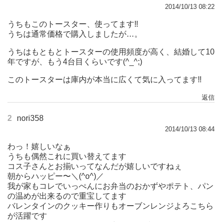
2014/10/13 08:22
うちもこのトースター、使ってます‼︎
うちは通常価格で購入しましたが…。
うちはもともとトースターの使用頻度が高く、結婚して10
年ですが、もう4台目くらいです(^_^;)
このトースターは庫内が本当に広くて気に入ってます‼︎
返信
2
nori358
2014/10/13 08:44
わっ！嬉しいなぁ
うちも偶然これに買い替えてます
コス子さんとお揃いってなんだが嬉しいですねぇ
朝からハッピー〜＼(^o^)／
我が家もコレでいっぺんにお弁当のおかずやポテト、パン
の温めが出来るので重宝してます
バレンタインのクッキー作りもオーブンレンジよろこちら
が活躍です