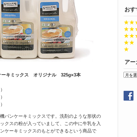
おす
★★
★★
★★
★★
★
アー
ア
ーキミックス オリジナル 325g×3本
ー
カ
月）
イ
月）
ブ
月）
機パンケーキミックスです。洗剤のような形状の
ックスの粉が入っていまして、この中に牛乳を入
ンケーキミックスのもとができるという商品で