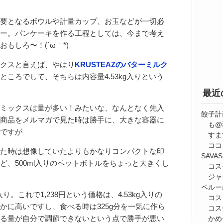
要となるボウルや計量カップ、お玉などが一切必
ー。パンケーキを作る工程としては、今まで考え
もしろ〜！(´ω｀*)
クスと言えば、やはり
KRUSTEAZのバターミルク
ところでして、そちらは内容量4.53kg入りという
最近
ミックスは量が多い！みたいな、なんとなく先入
餃子計
商品をメルマガで見た時は勝手に、大きな容器に
も@
ですが
すま
ココ
た時は想像していたよりもかなりコンパクトな印
SAV
ど、500ml入りのペットボトルをちょっと大きくし
コス
ジャ
ペルー
入り。これで1,238円という価格は、4.53kg入りの
コス
かに高いですし、食べる時は325g分を一気に作ら
コス
る量が自分で調節できないという点で勝手が悪い
かめ