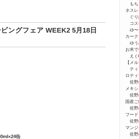
もち
ネスレ
ぐり
コス
ングフェア WEEK2 5月18日
ゆ〜⭐
カーク
ゆう
お米で
え
( 
【メルマ
ティ
ロティ
佐野
メキシ
佐野
国産ご
佐野
フード
佐野
マンジ
佐野
ml×24缶