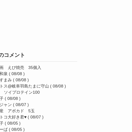
のコメント
画 えび焼売 35個入
和泉
( 08/08 )
すまみ
( 08/08 )
トス@岐阜羽島たまに守山
( 08/08 )
AS ソイプロテイン100
子
( 08/08 )
ジャン
( 08/07 )
産 アボカド 5玉
トコ大好き君♥️
( 08/07 )
子
( 08/05 )
ーば
( 08/05 )