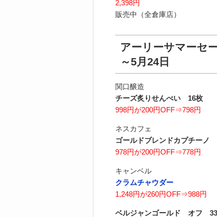
2,398円
販売中（全倉庫店）
アーリーサマーセービ
～5月24日
関口醸造
チーズ炙りせんべい 16枚
998円が200円OFF⇒798円
ネスカフェ
ゴールドブレンドカプチーノ
978円が200円OFF⇒778円
キャンベル
クラムチャウダー
1,248円が260円OFF⇒988円
ベルジャンゴールド オフ 330