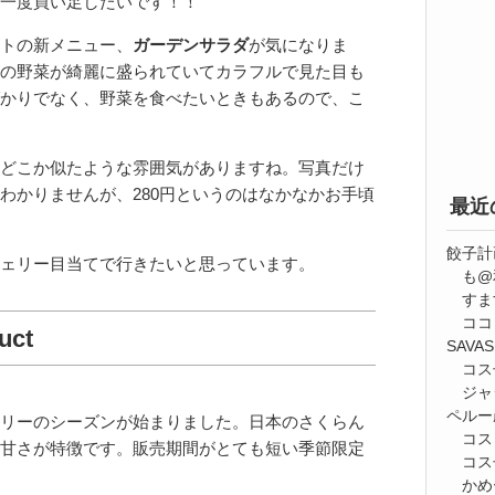
一度買い足したいです！！
トの新メニュー、
ガーデンサラダ
が気になりま
の野菜が綺麗に盛られていてカラフルで見た目も
かりでなく、野菜を食べたいときもあるので、こ
どこか似たような雰囲気がありますね。写真だけ
わかりませんが、280円というのはなかなかお手頃
最近
餃子計
ェリー目当てで行きたいと思っています。
も@
すま
ココ
uct
SAV
コス
ジャ
ペルー
リーのシーズンが始まりました。日本のさくらん
コス
甘さが特徴です。販売期間がとても短い季節限定
コス
かめ