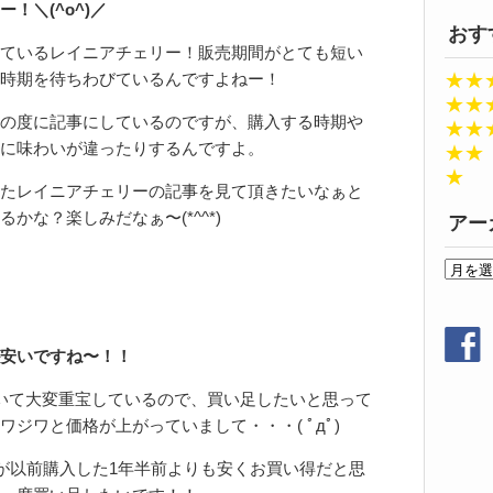
！＼(^o^)／
おす
ているレイニアチェリー！販売期間がとても短い
★★
時期を待ちわびているんですよねー！
★★
の度に記事にしているのですが、購入する時期や
★★
に味わいが違ったりするんですよ。
★★
★
たレイニアチェリーの記事を見て頂きたいなぁと
かな？楽しみだなぁ〜(*^^*)
アー
ア
ー
カ
イ
安いですね〜！！
ブ
いて大変重宝しているので、買い足したいと思って
ジワと価格が上がっていまして・・・( ﾟдﾟ)
私が以前購入した1年半前よりも安くお買い得だと思