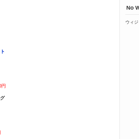
No W
ウィジ
ット
00円
グ
円