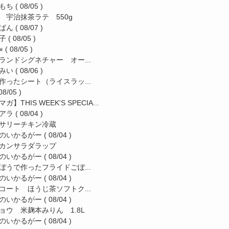
もち
( 08/05 )
 宇治抹茶ラテ 550g
ぱん
( 08/07 )
子
( 08/05 )
︎
( 08/05 )
ランドシグネチャー オー...
みい
( 08/06 )
作ったシート（ライスラッ...
08/05 )
ガ】THIS WEEK'S SPECIA...
アラ
( 08/04 )
サリーチキン冷蔵
のいかるがー
( 08/04 )
カンサラダラップ
のいかるがー
( 08/04 )
ぼうで作ったフライドごぼ...
のいかるがー
( 08/04 )
コート ほうじ茶ソフトク...
のいかるがー
( 08/04 )
ョウ 米麹本みりん 1.8L
のいかるがー
( 08/04 )