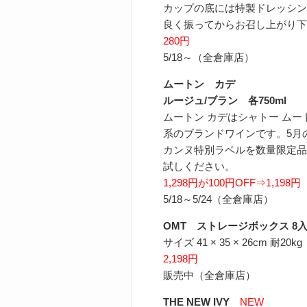
カップの底には特製ドレッシン
良く振ってからお召し上がり下
280円
5/18～（全倉庫店）
ムートン カデ
ルージュ/ブラン 各750ml
ムートン カデはシャトー ム
系のブランドワインです。5月
カンヌ特別ラベルを数量限定品
試しください。
1,298円が100円OFF⇒1,198円
5/18～5/24（全倉庫店）
OMT ストレージボックス 8
サイズ 41 × 35 × 26cm 耐20kg
2,198円
販売中（全倉庫店）
THE NEW IVY
NEW