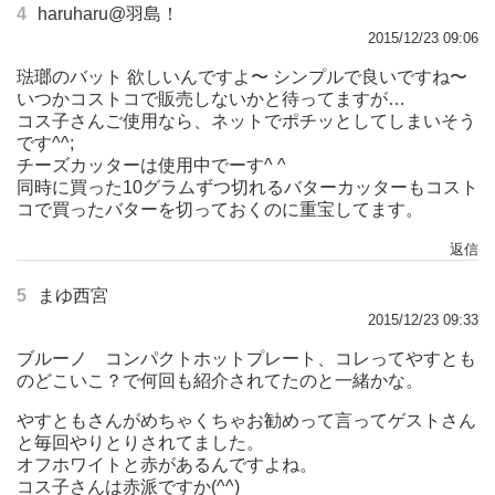
4
haruharu@羽島！
2015/12/23 09:06
琺瑯のバット 欲しいんですよ〜 シンプルで良いですね〜
いつかコストコで販売しないかと待ってますが…
コス子さんご使用なら、ネットでポチッとしてしまいそう
です^^;
チーズカッターは使用中でーす^ ^
同時に買った10グラムずつ切れるバターカッターもコスト
コで買ったバターを切っておくのに重宝してます。
返信
5
まゆ西宮
2015/12/23 09:33
ブルーノ コンパクトホットプレート、コレってやすとも
のどこいこ？で何回も紹介されてたのと一緒かな。
やすともさんがめちゃくちゃお勧めって言ってゲストさん
と毎回やりとりされてました。
オフホワイトと赤があるんですよね。
コス子さんは赤派ですか(^^)