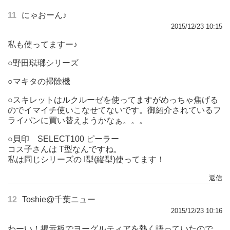
11
にゃおーん♪
2015/12/23 10:15
私も使ってますー♪
○野田琺瑯シリーズ
○マキタの掃除機
○スキレットはルクルーゼを使ってますがめっちゃ焦げる
のでイマイチ使いこなせてないです。御紹介されているフ
ライパンに買い替えようかなぁ。。。
○貝印 SELECT100 ピーラー
コス子さんは T型なんですね。
私は同じシリーズの I型(縦型)使ってます！
返信
12
Toshie@千葉ニュー
2015/12/23 10:16
わーい！掲示板でヨーグルティアを熱く語っていたので、