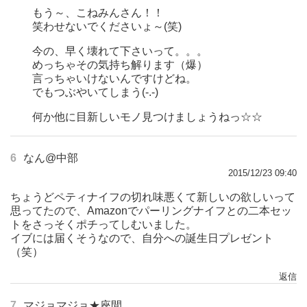
もう～、こねみんさん！！
笑わせないでくださいょ～(笑)
今の、早く壊れて下さいって。。。
めっちゃその気持ち解ります（爆）
言っちゃいけないんですけどね。
でもつぶやいてしまう(-.-)
何か他に目新しいモノ見つけましょうねっ☆☆
6
なん@中部
2015/12/23 09:40
ちょうどペティナイフの切れ味悪くて新しいの欲しいって
思ってたので、Amazonでパーリングナイフとの二本セッ
トをさっそくポチってしむいました。
イブには届くそうなので、自分への誕生日プレゼント
（笑）
返信
7
マジョマジョ★座間