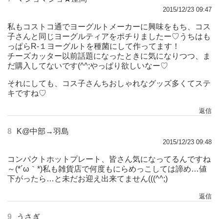
2015/12/23 09:47
私もコストコ通でヨーグルトメーカーに興味をもち、コス
子さんと同じヨーグルティアをポチりましたー♡うちはも
っぱらR-１ヨーグルトを種菌にして作ってます！
チーズカッター以前話題になったときに気になりつつ、ま
だ購入してないです(^^;やっぱり欲しいなー♡
それにしても、コス子さんちおしゃれなグッズ多くてステ
キですね♡
返信
8
K@中部→羽島
2015/12/23 09:48
コンパクトホットプレート、皆さん気になってるんですね
～(*´ω｀*)私も雑貨店で何度もにらめっこしては諦め…値
下がったら…と未だお迎え出来てません(((^^;)
返信
9
うさぎ