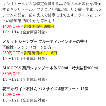
キシリトールガムは特定保健用食品で歯の再石灰化を増強
するキシリトール、フクロノリ抽出物、リン酸一水素カル
シウムを配合。歯を丈夫で健康に保ちます。ライムとミン
トの清涼感で爽やかな毎日を！
140円OFF
⇒
割引後価格 898円
1/8〜1/14（全倉庫店対象）
メリット シャンプー フルーティレインボーの香り
弱酸性・ノンシリコーン処方
280円OFF
⇒
割引後価格 1,118円
1/8〜1/21（全倉庫店対象）
SUCCESS 薬用シャンプー 本体380ml + 特大詰替900ml
330円OFF
1/8〜1/21（全倉庫店対象）
花王 ホワイト石けん バスサイズ 4種アソート 12個
150円OFF
1/8〜1/21（全倉庫店対象）