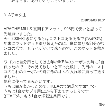
みなさま、ありがとうございました。
3
A子＠久山
2018/01/08 10:34
APACHE MILLS 玄関ドアマット、998円で安いと思って
先週買いました。
今回200円引きになるとはコストコあるあるですね(^O^;)
年末にウッドデッキ塗り替えたのに、庭に降りる部分がワ
ンコの爪で、もうハゲかけて来たので、このマットを敷き
ました。
ワゴンは自分用としては去年のIKEAのクーポンの時に2台
買ったので、それ見て欲しいと言った娘に、先日のコスト
コのこれのクーポンの時に孫のオムツ入れ等に買って送り
ました。
便利に使ってるみたいです。
うちは白が良かったので、IKEAので満足ですd(^_^o)
うちは1台がサプリ用(上から下までぎっしりです
((⌒o⌒;A、もう1台が洋裁道具用です。
返信