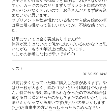
お子さんが何歳から摂取できるかは わからないので
すが、カークのものだとまずサプリメント自体の大き
さがハンパなくデカいので、お子さんだとまず飲み込
めないかと思います。
サプリメントを飲み慣れている私ですら飲み始めの頃
は喉に引っ掛かって苦しいというか、不快な感じでし
た。
効果については全く実感ありません(^^;
体調が悪くはないので何かに効いているのかな？と思
いながら もう１年以上は飲んでいます。
なにかの参考になれば幸いです(^-^)
ゲスト
2018/01/09 14:46
以前お安くなっていた時に購入した事があります。や
はり一粒が大きく、飲みづらいという印象は否めませ
ん。特に分かる効果は得られなかったので私の場合は
単なる自己満足だったのかも？また気のせいかもしれ
ませんがゲップが魚臭いです(笑)サバの臭いがします
(>_<)お食事中の方いらっしゃったらごめんなさい