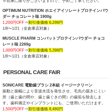
※在庫に限りがございますので、予めご了承ください。
OPTIMUM NUTRITION ホエイアイソレートプロテインパウ
ダー チョコレート味 1900g
1,200円OFF
⇒
割引後価格 6,298円
1/8〜1/21（全倉庫店対象）
MUSCLE PHARM コンバットプロテインパウダー チョコ
レート味 2269g
1,000円OFF
⇒
割引後価格 5,398円
1/8〜1/21（全倉庫店対象）
PERSONAL CARE FAIR
SONICARE 電動歯ブラシ 2本組 イージークリーン
振動と振幅により音波水流を発生させ、毛先の届きにくい
所（歯と歯の間や、歯と歯ぐきの間）の歯垢を除去しま
す。歯科矯正やインプラントにも、ご使用いただけます。
1,500円OFF
⇒
割引後価格 8,480円