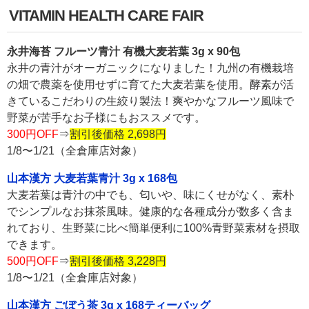
VITAMIN HEALTH CARE FAIR
永井海苔 フルーツ青汁 有機大麦若葉 3g x 90包
永井の青汁がオーガニックになりました！九州の有機栽培
の畑で農薬を使用せずに育てた大麦若葉を使用。酵素が活
きているこだわりの生絞り製法！爽やかなフルーツ風味で
野菜が苦手なお子様にもおススメです。
300円OFF
⇒
割引後価格 2,698円
1/8〜1/21（全倉庫店対象）
山本漢方 大麦若葉青汁 3g x 168包
大麦若葉は青汁の中でも、匂いや、味にくせがなく、素朴
でシンプルなお抹茶風味。健康的な各種成分が数多く含ま
れており、生野菜に比べ簡単便利に100%青野菜素材を摂取
できます。
500円OFF
⇒
割引後価格 3,228円
1/8〜1/21（全倉庫店対象）
山本漢方 ごぼう茶 3g x 168ティーバッグ