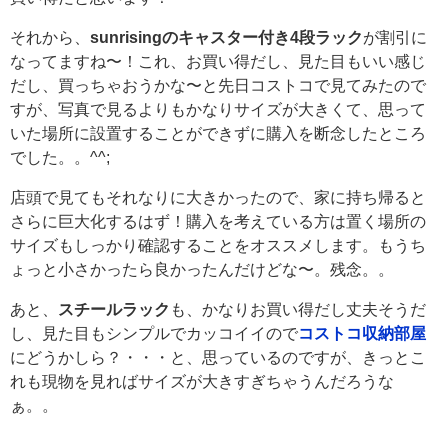
それから、
sunrisingのキャスター付き4段ラック
が割引に
なってますね〜！これ、お買い得だし、見た目もいい感じ
だし、買っちゃおうかな〜と先日コストコで見てみたので
すが、写真で見るよりもかなりサイズが大きくて、思って
いた場所に設置することができずに購入を断念したところ
でした。。^^;
店頭で見てもそれなりに大きかったので、家に持ち帰ると
さらに巨大化するはず！購入を考えている方は置く場所の
サイズもしっかり確認することをオススメします。もうち
ょっと小さかったら良かったんだけどな〜。残念。。
あと、
スチールラック
も、かなりお買い得だし丈夫そうだ
し、見た目もシンプルでカッコイイので
コストコ収納部屋
にどうかしら？・・・と、思っているのですが、きっとこ
れも現物を見ればサイズが大きすぎちゃうんだろうな
ぁ。。