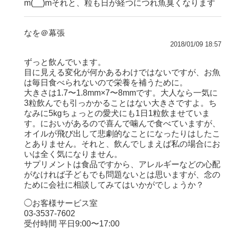
m(__)mそれと、粒も日が経つにつれ魚臭くなります
なを＠幕張
2018/01/09 18:57
ずっと飲んでいます。
目に見える変化が何かあるわけではないですが、お魚
は毎日食べられないので栄養を補うために。
大きさは1.7〜1.8mm×7〜8mmです。大人なら一気に
3粒飲んでも引っかかることはない大きさですよ。ち
なみに5kgちょっとの愛犬にも1日1粒飲ませていま
す。においがあるので喜んで噛んで食べていますが、
オイルが飛び出して悲劇的なことになったりはしたこ
とありません。それと、飲んでしまえば私の場合にお
いは全く気になりません。
サプリメントは食品ですから、アレルギーなどの心配
がなければ子どもでも問題ないとは思いますが、念の
ために会社に相談してみてはいかがでしょうか？
◯お客様サービス室
03-3537-7602
受付時間 平日9:00〜17:00