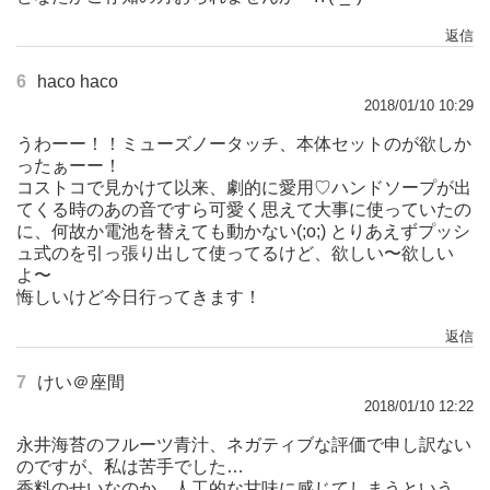
返信
6
haco haco
2018/01/10 10:29
うわーー！！ミューズノータッチ、本体セットのが欲しか
ったぁーー！
コストコで見かけて以来、劇的に愛用♡ハンドソープが出
てくる時のあの音ですら可愛く思えて大事に使っていたの
に、何故か電池を替えても動かない(;o;) とりあえずプッシ
ュ式のを引っ張り出して使ってるけど、欲しい〜欲しい
よ〜
悔しいけど今日行ってきます！
返信
7
けい＠座間
2018/01/10 12:22
永井海苔のフルーツ青汁、ネガティブな評価で申し訳ない
のですが、私は苦手でした…
香料のせいなのか、人工的な甘味に感じてしまうという