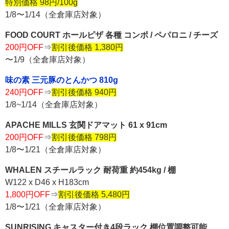
特別価格 98円/100g
1/8〜1/14（全倉庫店対象）
FOOD COURT ホールピザ 各種 コンボ / ペパロニ / チーズ
200円OFF
⇒
割引後価格 1,380円
〜1/9（全倉庫店対象）
味の素 三元豚のとんかつ 810g
240円OFF
⇒
割引後価格 940円
1/8~1/14（全倉庫店対象）
APACHE MILLS 玄関ドアマット 61 x 91cm
200円OFF
⇒
割引後価格 798円
1/8〜1/21（全倉庫店対象）
WHALEN スチールラック 耐荷重 約454kg / 棚
W122 x D46 x H183cm
1,800円OFF
⇒
割引後価格 5,480円
1/8〜1/21（全倉庫店対象）
SUNRISING キャスター付き4段ラック 棚位置調整可能