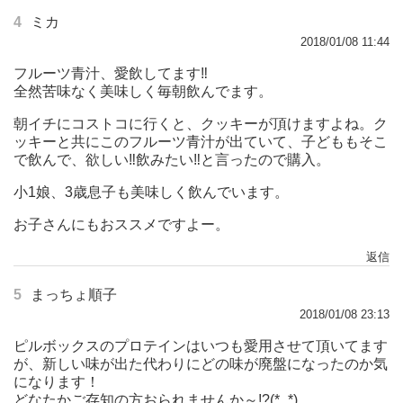
4
ミカ
2018/01/08 11:44
フルーツ青汁、愛飲してます‼︎
全然苦味なく美味しく毎朝飲んでます。
朝イチにコストコに行くと、クッキーが頂けますよね。ク
ッキーと共にこのフルーツ青汁が出ていて、子どももそこ
で飲んで、欲しい‼︎飲みたい‼︎と言ったので購入。
小1娘、3歳息子も美味しく飲んでいます。
お子さんにもおススメですよー。
返信
5
まっちょ順子
2018/01/08 23:13
ピルボックスのプロテインはいつも愛用させて頂いてます
が、新しい味が出た代わりにどの味が廃盤になったのか気
になります！
どなたかご存知の方おられませんか～!?(*_*)