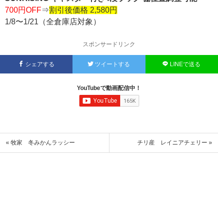
700円OFF
⇒
割引後価格 2,580円
1/8〜1/21（全倉庫店対象）
スポンサードリンク
シェアする
ツイートする
LINEで送る
YouTubeで動画配信中！
« 牧家 冬みかんラッシー
チリ産 レイニアチェリー »