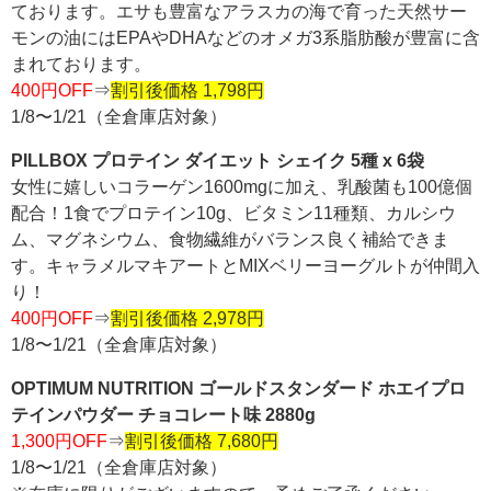
ております。エサも豊富なアラスカの海で育った天然サー
モンの油にはEPAやDHAなどのオメガ3系脂肪酸が豊富に含
まれております。
400円OFF
⇒
割引後価格 1,798円
1/8〜1/21（全倉庫店対象）
PILLBOX プロテイン ダイエット シェイク 5種 x 6袋
女性に嬉しいコラーゲン1600mgに加え、乳酸菌も100億個
配合！1食でプロテイン10g、ビタミン11種類、カルシウ
ム、マグネシウム、食物繊維がバランス良く補給できま
す。キャラメルマキアートとMIXベリーヨーグルトが仲間入
り！
400円OFF
⇒
割引後価格 2,978円
1/8〜1/21（全倉庫店対象）
OPTIMUM NUTRITION ゴールドスタンダード ホエイプロ
テインパウダー チョコレート味 2880g
1,300円OFF
⇒
割引後価格 7,680円
1/8〜1/21（全倉庫店対象）