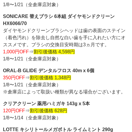
1/8〜1/21（全倉庫店対象）
SONICARE 替えブラシ 6本組 ダイヤモンドクリーン
HX6066/70
ダイヤモンドクリーンブラシヘッドは歯の表面のステイン
（着色汚れ）を除去し自然な白い歯を手に入れたい方にオ
ススメです。ブラシの交換目安時期は3ヵ月です。
1,000円OFF
⇒
割引後価格 4,598円
1/8〜1/21（全倉庫店対象）
ORAL-B GLIDE デンタルフロス 40m x 6個
350円OFF
⇒
割引後価格 1,348円
1/8〜1/21（全倉庫店対象）
※倉庫店によって取扱い種類が異なる場合がございます。
クリアクリーン 薬用ハミガキ 143g x 5本
120円OFF
⇒
割引後価格 628円
1/8〜1/14（全倉庫店対象）
LOTTE キシリトールメガボトル ライムミント 290g