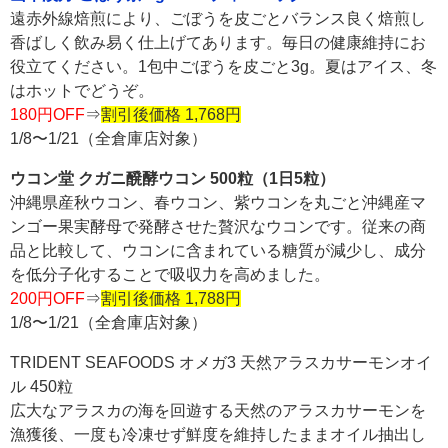
遠赤外線焙煎により、ごぼうを皮ごとバランス良く焙煎し
香ばしく飲み易く仕上げてあります。毎日の健康維持にお
役立てください。1包中ごぼうを皮ごと3g。夏はアイス、冬
はホットでどうぞ。
180円OFF
⇒
割引後価格 1,768円
1/8〜1/21（全倉庫店対象）
ウコン堂 クガニ醗酵ウコン 500粒（1日5粒）
沖縄県産秋ウコン、春ウコン、紫ウコンを丸ごと沖縄産マ
ンゴー果実酵母で発酵させた贅沢なウコンです。従来の商
品と比較して、ウコンに含まれている糖質が減少し、成分
を低分子化することで吸収力を高めました。
200円OFF
⇒
割引後価格 1,788円
1/8〜1/21（全倉庫店対象）
TRIDENT SEAFOODS オメガ3 天然アラスカサーモンオイ
ル 450粒
広大なアラスカの海を回遊する天然のアラスカサーモンを
漁獲後、一度も冷凍せず鮮度を維持したままオイル抽出し