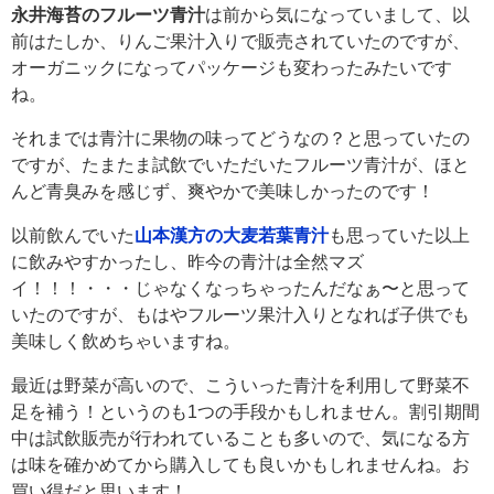
永井海苔のフルーツ青汁
は前から気になっていまして、以
前はたしか、りんご果汁入りで販売されていたのですが、
オーガニックになってパッケージも変わったみたいです
ね。
それまでは青汁に果物の味ってどうなの？と思っていたの
ですが、たまたま試飲でいただいたフルーツ青汁が、ほと
んど青臭みを感じず、爽やかで美味しかったのです！
以前飲んでいた
山本漢方の大麦若葉青汁
も思っていた以上
に飲みやすかったし、昨今の青汁は全然マズ
イ！！！・・・じゃなくなっちゃったんだなぁ〜と思って
いたのですが、もはやフルーツ果汁入りとなれば子供でも
美味しく飲めちゃいますね。
最近は野菜が高いので、こういった青汁を利用して野菜不
足を補う！というのも1つの手段かもしれません。割引期間
中は試飲販売が行われていることも多いので、気になる方
は味を確かめてから購入しても良いかもしれませんね。お
買い得だと思います！