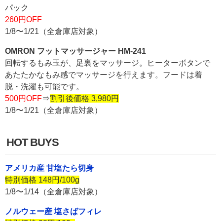
パック
260円OFF
1/8〜1/21（全倉庫店対象）
OMRON フットマッサージャー HM-241
回転するもみ玉が、足裏をマッサージ。ヒーターボタンで
あたたかなもみ感でマッサージを行えます。フードは着
脱・洗濯も可能です。
500円OFF
⇒
割引後価格 3,980円
1/8〜1/21（全倉庫店対象）
HOT BUYS
アメリカ産 甘塩たら切身
特別価格 148円/100g
1/8〜1/14（全倉庫店対象）
ノルウェー産 塩さばフィレ