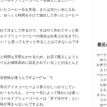
コールドブリューコーヒーを購入しましたー！
いたコーヒー豆を常温、または冷たい水に入れ、
、ゆっくり時間をかけて抽出して作ったコーヒー
れて冷まして作るので、すばやく作れてサッと飲
ルドブリューコーヒーの場合は出来上がるまでに
みたい！と思ってもサッと作ることはできないんです
最近
カーク
と時間も手間もかかるため、お店で購入しようと
ゆう
りもお値段高めに設定されていることがほとんど
お米で
え
( 
ペルー
然味が違うんですよ〜(*´ω｀*)
コス
かめ
常のアイスコーヒーより香りがしっかりしてい
もち
か！もちろん、コーヒー豆によって味わいは違っ
ネスレ
コールドブリューコーヒーは「氷で冷やす」とい
コス
味が薄まらないんですよね。
ゆ〜⭐