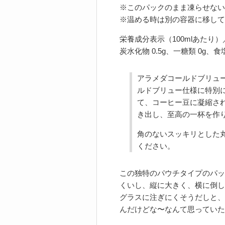
※このパックのまま凍らせない
※温める時は別の容器に移して
栄養成分表示（100mlあたり）／エ
炭水化物 0.5g、一糖類 0g、
アラメダコールドブリュ
ルドブリュー仕様に特別
て、コーヒー豆に凝縮さ
き出し、至高の一杯を作
角のないスッキリとした
ください。
この独特のパウチタイプのパッ
くいし、縦に大きく、横に倒し
グラスに注ぎにくそうだしと、
んだけどな〜なんて思っていた