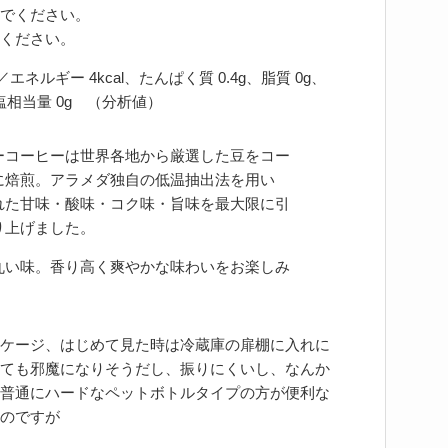
でください。
ください。
ネルギー 4kcal、たんぱく質 0.4g、脂質 0g、
食塩相当量 0g （分析値）
ーコーヒーは世界各地から厳選した豆をコー
に焙煎。アラメダ独自の低温抽出法を用い
れた甘味・酸味・コク味・旨味を最大限に引
り上げました。
丸い味。香り高く爽やかな味わいをお楽しみ
ケージ、はじめて見た時は冷蔵庫の扉棚に入れに
ても邪魔になりそうだし、振りにくいし、なんか
普通にハードなペットボトルタイプの方が便利な
のですが