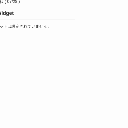
ね
( 07/29 )
idget
ットは設定されていません。