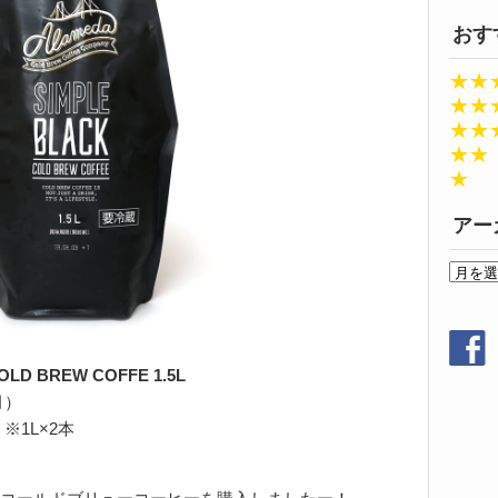
おす
★★
★★
★★
★★
★
アー
ア
ー
カ
イ
ブ
OLD BREW COFFE 1.5L
月）
※1L×2本