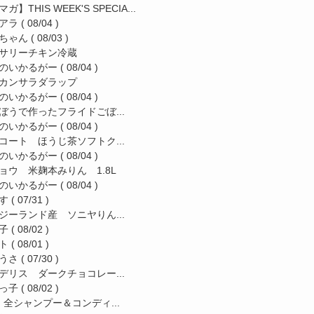
ガ】THIS WEEK'S SPECIA...
アラ
( 08/04 )
ちゃん
( 08/03 )
サリーチキン冷蔵
のいかるがー
( 08/04 )
カンサラダラップ
のいかるがー
( 08/04 )
ぼうで作ったフライドごぼ...
のいかるがー
( 08/04 )
コート ほうじ茶ソフトク...
のいかるがー
( 08/04 )
ョウ 米麹本みりん 1.8L
のいかるがー
( 08/04 )
す
( 07/31 )
ジーランド産 ソニヤりん...
子
( 08/02 )
ト
( 08/01 )
うさ
( 07/30 )
デリス ダークチョコレー...
っ子
( 08/02 )
a 全シャンプー＆コンディ...