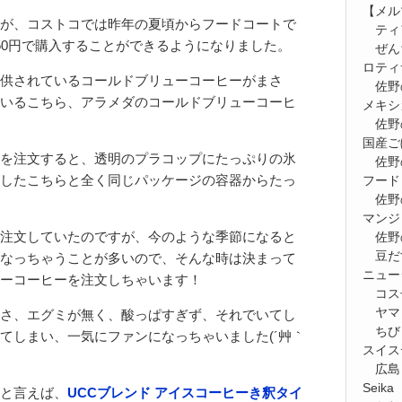
【メルマ
が、コストコでは昨年の夏頃からフードコートで
ティ
50円で購入することができるようになりました。
ぜん
ロティ
供されているコールドブリューコーヒーがまさ
佐野
いるこちら、アラメダのコールドブリューコーヒ
メキシ
佐野
国産ご
を注文すると、透明のプラコップにたっぷりの氷
佐野
したこちらと全く同じパッケージの容器からたっ
フード
佐野
マンジ
注文していたのですが、今のような季節になると
佐野
豆だ
なっちゃうことが多いので、そんな時は決まって
ニュー
ーコーヒーを注文しちゃいます！
コス
ヤマ
さ、エグミが無く、酸っぱすぎず、それでいてし
ちび
てしまい、一気にファンになっちゃいました(´艸｀
スイス
広島
Seik
と言えば、
UCCブレンド アイスコーヒーき釈タイ