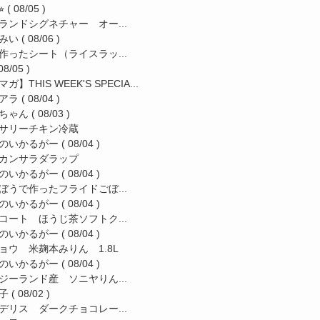
︎
( 08/05 )
ランドシグネチャー オー...
みい
( 08/06 )
作ったシート（ライスラッ...
08/05 )
ガ】THIS WEEK'S SPECIA...
アラ
( 08/04 )
ちゃん
( 08/03 )
サリーチキン冷蔵
のいかるがー
( 08/04 )
カンサラダラップ
のいかるがー
( 08/04 )
ぼうで作ったフライドごぼ...
のいかるがー
( 08/04 )
コート ほうじ茶ソフトク...
のいかるがー
( 08/04 )
ョウ 米麹本みりん 1.8L
のいかるがー
( 08/04 )
ジーランド産 ソニヤりん...
子
( 08/02 )
デリス ダークチョコレー...