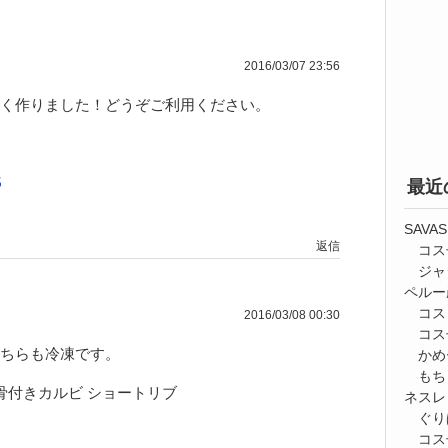
2016/03/07 23:56
く作りました！どうぞご利用ください。
5
最近
SAV
返信
コス
ジャ
ペルー
コス
2016/03/08 00:30
コス
ちらも冷凍です。
かめ
もち
骨付きカルビ ショートリブ
ネスレ
ぐり
コス