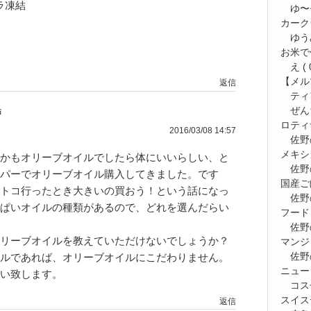
ラ凍結
ゆ〜⭐
カーク
ゆう
お米で
え
( 
【メルマ
返信
ティ
ぜん
戸
ロティ
2016/03/08 14:57
佐野
メキシ
かもオリーブオイルでしたら体にいいらしい、と
佐野
パーでオリーブオイル購入してきました。です
国産ご
トコ行ったとき大きいの買おう！という話になっ
佐野
ぱいオイルの種類があるので、どれを選んだらい
フード
佐野
リーブオイルを教えていただけないでしょうか？
マンジ
佐野
ルであれば、オリーブオイルにこだわりません。
ニュー
い致します。
コス
スイス
返信