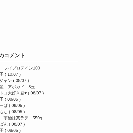
のコメント
AS ソイプロテイン100
子
( 10:07 )
ジャン
( 08/07 )
産 アボカド 5玉
トコ大好き君♥️
( 08/07 )
子
( 08/05 )
ーば
( 08/05 )
もち
( 08/05 )
 宇治抹茶ラテ 550g
ぱん
( 08/07 )
子
( 08/05 )