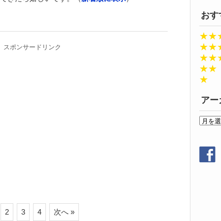
おす
★★
★★
スポンサードリンク
★★
★★
★
アー
ア
ー
カ
イ
ブ
2
3
4
次へ »