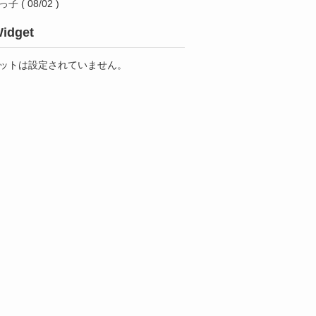
っ子
( 08/02 )
idget
ットは設定されていません。