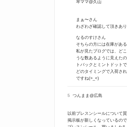
琴ママ@久山
まぁ〜さん
わざわざ確認して頂きあり
なるのすけさん
そちらの方には在庫がある
私が見たブログでは、どこ
うな数あるように見えたの
トバックとミントドットで
どのタイミングで入荷され
ですね(>_<)
5
つんまま@広島
以前プレスンシールについて質
掲示板が新しくなっているので
プレスンシール、買いました‼