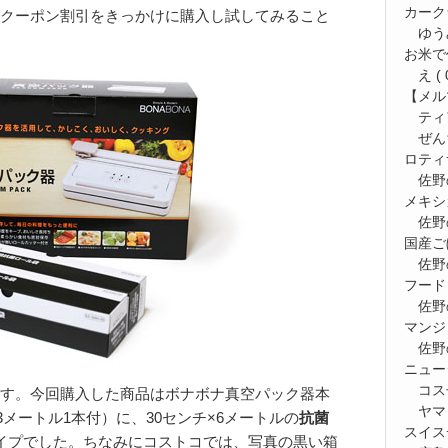
カーク
クーポン割引をきっかけに購入し試してみること
ゆう
お米で
え
( 
【メルマ
ティ
ぜん
ロティ
佐野
メキシ
佐野
国産ご
佐野
フード
佐野
マンジ
佐野
ニュー
コス
す。今回購入した商品はボナボナ真空パック器本
ヤマ
3メートル1本付）に、30センチ×6メートルの
抗菌
スイス
イプでした。ちなみにコストコでは、写真の黒い箱