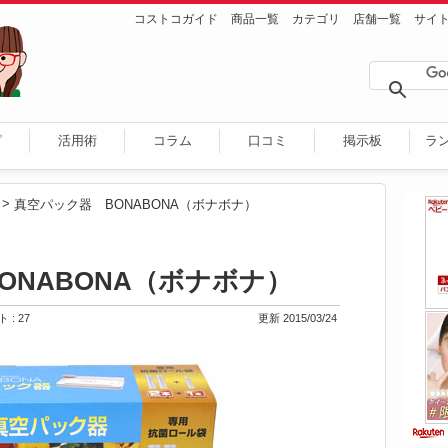
コストコガイド
商品一覧
カテゴリ
店舗一覧
サイ
ピ
活用術
コラム
口コミ
掲示板
ラ
>
真空パック器 BONABONA（ボナボナ）
ONABONA（ボナボナ）
 : 27
更新 2015/03/24