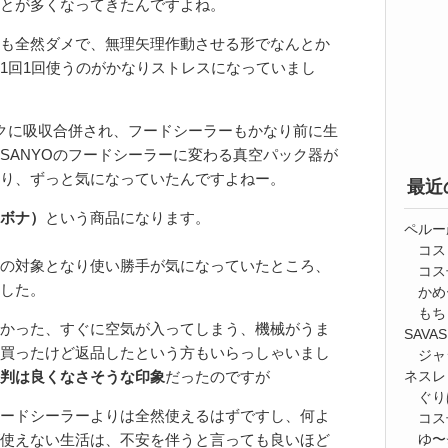
とが多くなってきたんですよね。
も全然ダメで、無理矢理作動させる形でなんとか
1回1回使うのがかなりストレスになっていまし
ックに吸収合併され、フードシーラーもかなり前に生
SANYOのフードシーラーに変わる真空パック器が
り、ずっと気になっていたんですよねー。
最近
ナボナ）
という商品になります。
ペルー
コス
の対象となり使い勝手が気になっていたところ、
コス
した。
かめ
もち
かった、すぐに空気が入ってしまう、機械がうま
SAV
買ったけど返品したという方もいらっしゃいまし
ジャ
ネスレ
判は良くなさそうな印象
だったのですが
ぐり
ードシーラーよりは全然使えるはずですし、何よ
コス
ゆ〜⭐
使えない生活は、不安を伴うと言っても良いほど