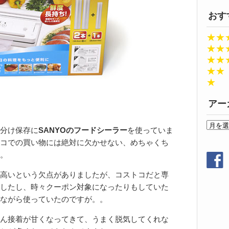
おす
★★
★★
★★
★★
★
アー
ア
分け保存に
SANYOのフードシーラー
を使っていま
ー
コでの買い物には絶対に欠かせない、めちゃくち
カ
。
イ
ブ
高いという欠点がありましたが、コストコだと専
したし、時々クーポン対象になったりもしていた
ながら使っていたのですが。。
ん接着が甘くなってきて、うまく脱気してくれな