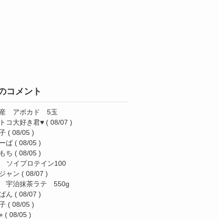
のコメント
産 アボカド 5玉
トコ大好き君♥️
( 08/07 )
子
( 08/05 )
ーば
( 08/05 )
もち
( 08/05 )
AS ソイプロテイン100
ジャン
( 08/07 )
 宇治抹茶ラテ 550g
ぱん
( 08/07 )
子
( 08/05 )
︎
( 08/05 )