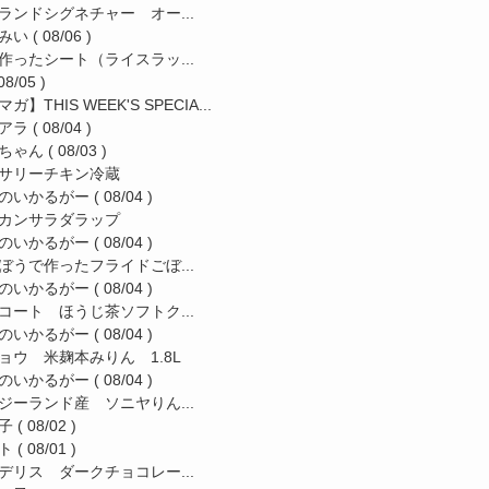
ランドシグネチャー オー...
みい
( 08/06 )
作ったシート（ライスラッ...
08/05 )
ガ】THIS WEEK'S SPECIA...
アラ
( 08/04 )
ちゃん
( 08/03 )
サリーチキン冷蔵
のいかるがー
( 08/04 )
カンサラダラップ
のいかるがー
( 08/04 )
ぼうで作ったフライドごぼ...
のいかるがー
( 08/04 )
コート ほうじ茶ソフトク...
のいかるがー
( 08/04 )
ョウ 米麹本みりん 1.8L
のいかるがー
( 08/04 )
ジーランド産 ソニヤりん...
子
( 08/02 )
ト
( 08/01 )
デリス ダークチョコレー...