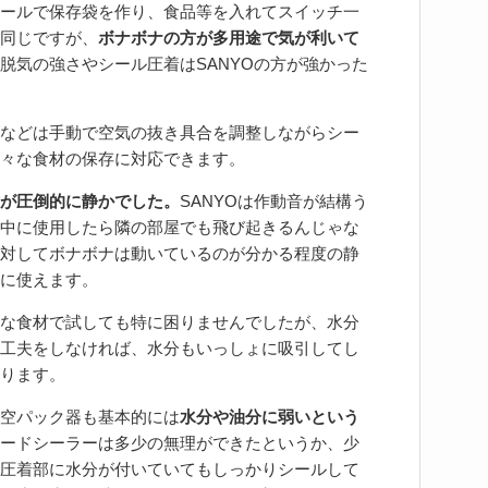
ールで保存袋を作り、食品等を入れてスイッチ一
同じですが、
ボナボナの方が多用途で気が利いて
脱気の強さやシール圧着はSANYOの方が強かった
などは手動で空気の抜き具合を調整しながらシー
々な食材の保存に対応できます。
が圧倒的に静かでした。
SANYOは作動音が結構う
中に使用したら隣の部屋でも飛び起きるんじゃな
対してボナボナは動いているのが分かる程度の静
に使えます。
な食材で試しても特に困りませんでしたが、水分
工夫をしなければ、水分もいっしょに吸引してし
ります。
空パック器も基本的には
水分や油分に弱いという
ードシーラーは多少の無理ができたというか、少
圧着部に水分が付いていてもしっかりシールして