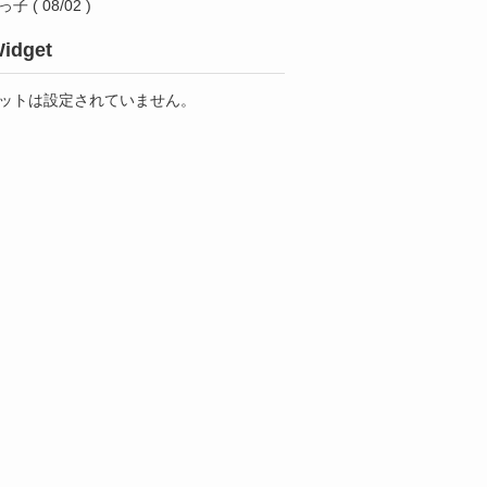
っ子
( 08/02 )
idget
ットは設定されていません。