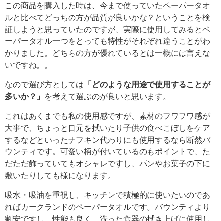
この商品を購入した時は、今まで使っていたペーパータオ
ルと比べてどっちの方が品質が良いかな？ということを検
証しようと思っていたのですが、実際に使用してみるとペ
ーパータオル一つをとっても特性がそれぞれ違うことがわ
かりました。どちらの方が優れているとは一概には言えな
いですね。。
なので選び方としては
「どのような用途で使用することが
多いか？」
を考えて選ぶのが良いと思います。
これはあくまでも私の使用感ですが、素材のフワフワ感が
大事で、ちょっと口元を拭いたり子供の食べこぼしをケア
するなどといったナフキン代わりにも使用するなら断然バ
ウンティです。可愛い柄が付いているのもポイントで、た
だただ飾っていてもオシャレですし、パンやお菓子の下に
敷いたりしても様になります。
吸水・吸油を重視し、キッチンで積極的に使いたいのであ
ればカークランドのペーパータオルです。バウンティより
割安ですし、性能も良く、洗った食器の拭き上げに使用し