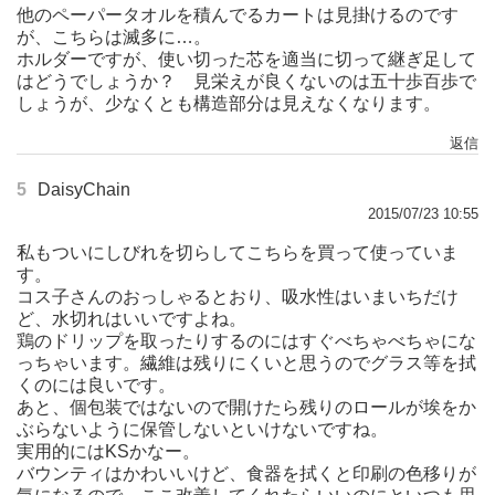
他のペーパータオルを積んでるカートは見掛けるのです
が、こちらは滅多に…。
ホルダーですが、使い切った芯を適当に切って継ぎ足して
はどうでしょうか？ 見栄えが良くないのは五十歩百歩で
しょうが、少なくとも構造部分は見えなくなります。
返信
5
DaisyChain
2015/07/23 10:55
私もついにしびれを切らしてこちらを買って使っていま
す。
コス子さんのおっしゃるとおり、吸水性はいまいちだけ
ど、水切れはいいですよね。
鶏のドリップを取ったりするのにはすぐべちゃべちゃにな
っちゃいます。繊維は残りにくいと思うのでグラス等を拭
くのには良いです。
あと、個包装ではないので開けたら残りのロールが埃をか
ぶらないように保管しないといけないですね。
実用的にはKSかなー。
バウンティはかわいいけど、食器を拭くと印刷の色移りが