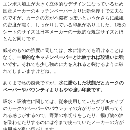
エンボス加工が大きく立体的なデザインになっているため
国産メーカーのキッチンペーパーよりは断然厚手で丈夫な
のですが、カークの方が不織布っぽいというかさらに繊維
の密度が濃く、しっかりしている印象がありました。1枚の
シートのサイズは日本メーカーの一般的な規定サイズとほ
とんど同じです。
紙そのものの強度に関しては、水に濡れても溶けることは
なく、
一般的なキッチンペーパーと比較すれば段違いに強
いです。
それでも少し強めに力を入れると裂けるように破
れてしまいますけどね。。
あくまで私の感覚ですが、
水に濡らした状態だとカークの
ペーパーやバウンティよりもやや強い印象です。
吸水・吸油性に関しては、従来使用していたダブルタイプ
のカークのペーパーやバウンティの方がガッツリ吸ってく
れる感じがするので、野菜の水切りをしたり、揚げ物の油
を吸わせたりするのには今まで使っていたメーカーの方が
使用感が良い気がします。