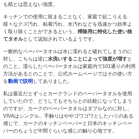
も紙とは思えない強度。
キッチンでの使用に留まることなく、家庭で起こりえる
様々なクズ汚れ、粘着汚れ、水汚れなどを迅速かつ効率よ
く取り除くことができるという、
掃除用に特化した使い捨
てタオル
として認知されているようです。
一般的なペーパータオルは水に濡れると破れてしまうのに
対し、こちらは逆に
水洗いすることによって強度が増す
と
のこと。濡らしたペーパータオルは家庭内で101通りの利用
方法があるとのことで、公式ホームページではその使い方
を
動画で説明
してありました。
私は最近だとずっとカークランドのペーパータオルを使用
していたので、どうしてもそちらとの比較になってしまう
のですが、カークのペーパータオルはダブルなのに対し、
VIVAはシングル。手触りはややゴワゴワとしたハリのある
感じで、カークのキッチンペーパーと日本のキッチンペー
パーのちょうど中間ぐらいな感じの触り心地です。