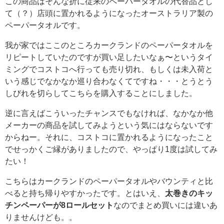
この商品はそんな折に従来のペーパータオルの代替品とし
て（？）店頭に置かれるようになったオーストラリア製の
ペーパータオルです。
我が家ではここのところカークランドのペーパータオルを
リピートしていたのですが買い足したいなぁ〜というタイ
ミングでコストコへ行っても売り切れ、もしくは未入荷と
いう感じでなかなか巡り合わなくてですね・・・とうとう
しびれを切らしてこちらを購入することにしました。
逆に言えばこういったチャンスでもなければ、なかなか他
メーカーの商品を試してみようという気にはならないです
からねー。それに、コストコに置かれるようになったこと
でせっかくご縁がありましたので、やっぱり1度は試してみ
たい！
こちらはカークランドのペーパータオルやバウンティと比
べると持ち帰りやすかったです。とはいえ、
太巻きのキッ
チンペーパーが8ロールセット
なのでまとめ買いには違いあ
りませんけども。。