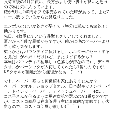
入荷直後の4月に買い、長方形より使い勝手が良いと思う
ので私は気に入っています。
確か5月に240円オフで販売されていた時があって、まだ7
ロール残っているからと見送りました。
エンボスのせいか乾きが早くて（半分に畳んでも速乾！）
助かります。
先日、4枚重ねてという暴挙もクリアしてくれました。
夏だから可能な暴挙かもですが、確かに他のペーパーより
早く乾く気がします。
柔らかさはバウンティに負けるし、ホルダーにセットする
と見た目が不細工だけれど、またリピするかも？
本当はバウンティの柄無し（色落ちが嫌なので）、デュラ
タオルかベーシックが入荷してくれたら1番なのですが、
KSタオルが無地だから無理かなぁ…(´･_･`)
でも、ペーパー類って何種類も家にありませんか？
ペーパータオル、ショップタオル、日本製キッチンペーパ
ー、トイレットペーパー、ティッシュペーパー、etc…。
コス子さんが仰るように用途次第で選ぶのが1番なのです
が、コストコ商品は在庫管理（主に倉庫的な意味で）が大
変なので、コストコ部屋が欲しい(⌒-⌒; )