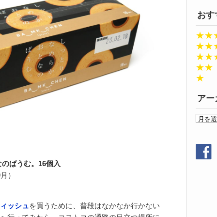
おす
★★
★★
★★
★★
★
アー
ア
ー
カ
イ
ブ
のばうむ。16個入
9月）
ィッシュ
を買うために、普段はなかなか行かない