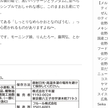
ル製の箱で、黒いパッケージとランダムに並べら
【メルマ
シンプルでおしゃれな感じ。このままお土産にで
ティ
。
ぜん
ロティ
てある「しっとりなめらかおとなのばうむ。」っ
佐野
心惹かれるものがありますよね〜。
メキシ
佐野
です。モーニング娘。りんたろー。藤岡弘、とか
国産ご
。
佐野
フード
佐野
マンジ
佐野
豆だ
ニュー
コス
ヤマ
ちび
スイス
広島
Seik