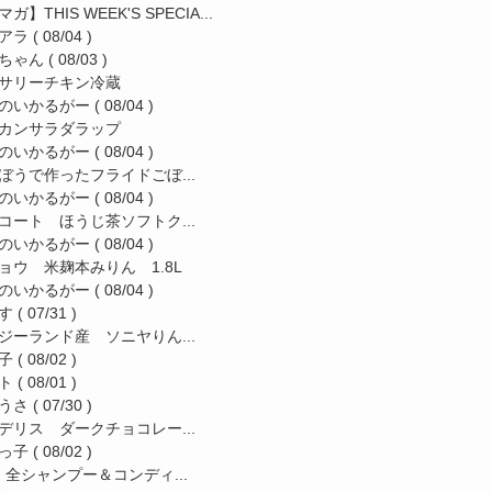
ガ】THIS WEEK'S SPECIA...
アラ
( 08/04 )
ちゃん
( 08/03 )
サリーチキン冷蔵
のいかるがー
( 08/04 )
カンサラダラップ
のいかるがー
( 08/04 )
ぼうで作ったフライドごぼ...
のいかるがー
( 08/04 )
コート ほうじ茶ソフトク...
のいかるがー
( 08/04 )
ョウ 米麹本みりん 1.8L
のいかるがー
( 08/04 )
す
( 07/31 )
ジーランド産 ソニヤりん...
子
( 08/02 )
ト
( 08/01 )
うさ
( 07/30 )
デリス ダークチョコレー...
っ子
( 08/02 )
a 全シャンプー＆コンディ...