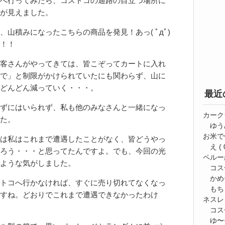
へ行ってみたら、コストコの通路の目立つ場所に
が見えました。
山積みになったこちらの商品を発見！あっ( ﾟдﾟ)
！！
客さんがやってきては、皆こぞってカートに入れ
で」と制限がかけられていたにも関わらず、山に
どんどん減っていく・・・。
最近
ずにはいられず、私も他のみなさんと一緒になっ
カーク
た。
ゆう
お米で
は私はこれまで遭遇したことがなく、皆どうやっ
え
( 
ろう・・・と思ってたんですよ。でも、今回の光
ペルー
ような気がしました。
コス
かめ
トコへ行かなければ、すぐに売り切れてなくなっ
もち
すね。どおりでこれまで遭遇できなかったわけ
ネスレ
コス
ゆ〜⭐