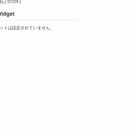
ね
( 07/29 )
idget
ットは設定されていません。