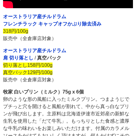
オーストラリア産チルドラム
フレンチラック キャップオフかぶり除去済み
318円/100g
販売中（全倉庫店対象）
オーストラリア産チルドラム
肩 切り落とし
/
真空パック
切り落とし158円/100g
真空パック129円/100g
販売中（全倉庫店対象）
牧家 白いプリン（ミルク）75g x 6個
卵のような形の風船に入ったミルクプリン。つまようじで
プチっと穴を開けると風船が割れて、中から真っ白なプリ
ンが飛び出します。主原料は北海道伊達市近郊産の新鮮な
生乳を使用した「だて牛乳」。もっちりとした食感と濃厚
な牛乳の味わいをお楽しみいただけます。付属のカラメル
ソースをかけてもおいしく頂けますが、何もかけずにその