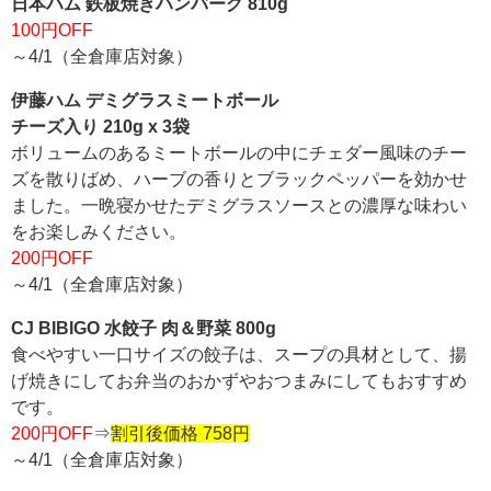
日本ハム 鉄板焼きハンバーグ 810g
100円OFF
～4/1（全倉庫店対象）
伊藤ハム デミグラスミートボール
チーズ入り 210g x 3袋
ボリュームのあるミートボールの中にチェダー風味のチー
ズを散りばめ、ハーブの香りとブラックペッパーを効かせ
ました。一晩寝かせたデミグラスソースとの濃厚な味わい
をお楽しみください。
200円OFF
～4/1（全倉庫店対象）
CJ BIBIGO 水餃子 肉＆野菜 800g
食べやすい一口サイズの餃子は、スープの具材として、揚
げ焼きにしてお弁当のおかずやおつまみにしてもおすすめ
です。
200円OFF
⇒
割引後価格 758円
～4/1（全倉庫店対象）