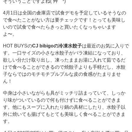
そういうことですよね(´艸｀*)
4月1日は全国の倉庫店で試食デモを予定しているそうなの
で食べたことがない方は要チェックです！とっても美味し
いので試食で食べたらきっと買いたくなっちゃいます
よ〜。
HOT BUYSの
CJ bibigoの冷凍水餃子
は最近のお気に入りで
す。一口サイズの小さな水餃子がバラ凍結になっており、
欲しい分だけ取り出し、凍ったままお湯に入れて茹でるだ
けで食べることができるので焼餃子よりも手軽だし、水餃
子ならではのモチモチプルプルな皮の食感がたまりませ
ん！
中身は小さいながらも具がミッチリ詰まっていて、しっか
り味がついているので何も付けずに食べることができま
す。他にもスープに入れたり鍋の具材にしたり、水餃子以
外に焼いても揚げてもとても美味しく食べることができま
す。