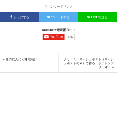
スポンサードリンク
シェアする
ツイートする
LINEで送る
YouTubeで動画配信中！
« 豚のにんにく味噌漬け
クリーミーマッシュポテト（マッシ
ュポテトの素）で作る、ポテトソフ
トクッキー »