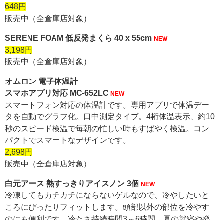
648円
販売中（全倉庫店対象）
SERENE FOAM 低反発まくら 40 x 55cm
NEW
3,198円
販売中（全倉庫店対象）
オムロン 電子体温計
スマホアプリ対応 MC-652LC
NEW
スマートフォン対応の体温計です。専用アプリで体温デー
タを自動でグラフ化。口中測定タイプ。4桁体温表示、約10
秒のスピード検温で毎朝の忙しい時もすばやく検温。コン
パクトでスマートなデザインです。
2,698円
販売中（全倉庫店対象）
白元アース 熱すっきりアイスノン 3個
NEW
冷凍してもカチカチにならないゲルなので、冷やしたいと
ころにぴったりフィットします。頭部以外の部位を冷やす
のにも便利です。冷たさ持続時間3～6時間。夏の就寝や発