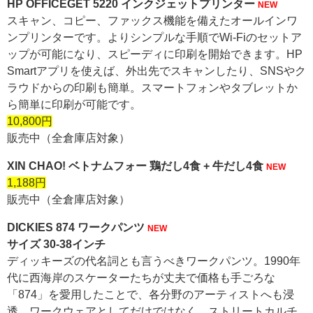
HP OFFICEGET 5220 インクジェットプリンター
NEW
スキャン、コピー、ファックス機能を備えたオールインワ
ンプリンターです。よりシンプルな手順でWi-Fiのセットア
ップが可能になり、スピーディに印刷を開始できます。HP
Smartアプリを使えば、外出先でスキャンしたり、SNSやク
ラウドからの印刷も簡単。スマートフォンやタブレットか
ら簡単に印刷が可能です。
10,800円
販売中（全倉庫店対象）
XIN CHAO! ベトナムフォー 鶏だし4食 + 牛だし4食
NEW
1,188円
販売中（全倉庫店対象）
DICKIES 874 ワークパンツ
NEW
サイズ 30-38インチ
ディッキーズの代名詞とも言うべきワークパンツ。1990年
代に西海岸のスケーターたちが丈夫で価格も手ごろな
「874」を愛用したことで、各分野のアーティストへも浸
透。ワークウェアとしてだけではなく、ストリートカルチ