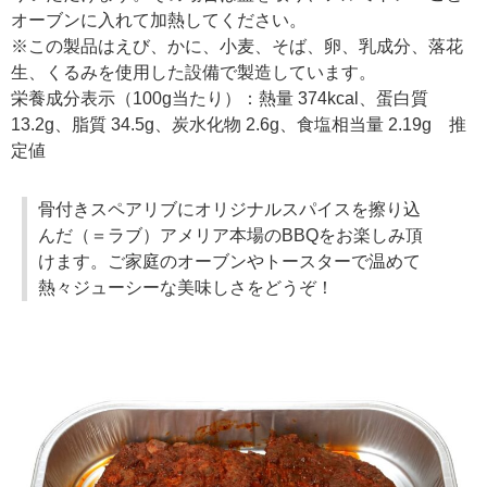
オーブンに入れて加熱してください。
※この製品はえび、かに、小麦、そば、卵、乳成分、落花
生、くるみを使用した設備で製造しています。
栄養成分表示（100g当たり）：熱量 374kcal、蛋白質
13.2g、脂質 34.5g、炭水化物 2.6g、食塩相当量 2.19g 推
定値
骨付きスペアリブにオリジナルスパイスを擦り込
んだ（＝ラブ）アメリア本場のBBQをお楽しみ頂
けます。ご家庭のオーブンやトースターで温めて
熱々ジューシーな美味しさをどうぞ！