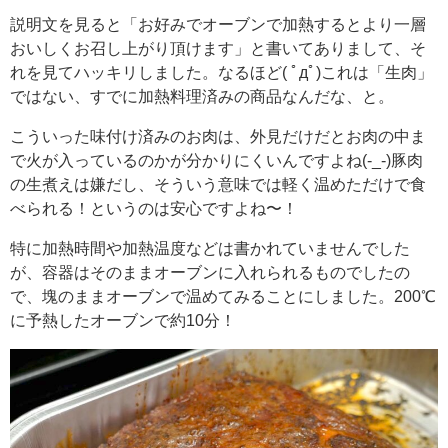
説明文を見ると「お好みでオーブンで加熱するとより一層
おいしくお召し上がり頂けます」と書いてありまして、そ
れを見てハッキリしました。なるほど( ﾟдﾟ)これは「生肉」
ではない、すでに加熱料理済みの商品なんだな、と。
こういった味付け済みのお肉は、外見だけだとお肉の中ま
で火が入っているのかが分かりにくいんですよね(-_-)豚肉
の生煮えは嫌だし、そういう意味では軽く温めただけで食
べられる！というのは安心ですよね〜！
特に加熱時間や加熱温度などは書かれていませんでした
が、容器はそのままオーブンに入れられるものでしたの
で、塊のままオーブンで温めてみることにしました。200℃
に予熱したオーブンで約10分！