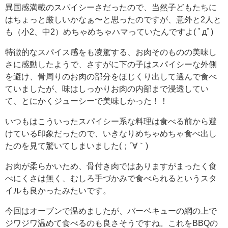
異国感満載のスパイシーさだったので、当然子どもたちに
はちょっと厳しいかなぁ〜と思ったのですが、意外と2人と
も（小2、中2）めちゃめちゃハマっていたんですよ( ﾟдﾟ)
特徴的なスパイス感をも凌駕する、お肉そのものの美味し
さに感動したようで、さすがに下の子はスパイシーな外側
を避け、骨周りのお肉の部分をほじくり出して選んで食べ
ていましたが、味はしっかりお肉の内部まで浸透してい
て、とにかくジューシーで美味しかった！！
いつもはこういったスパイシー系な料理は食べる前から避
けている印象だったので、いきなりめちゃめちゃ食べ出し
たのを見て驚いてしまいました(；´∀｀)
お肉が柔らかいため、骨付き肉ではありますがまったく食
べにくさは無く、むしろ手づかみで食べられるというスタ
イルも良かったみたいです。
今回はオーブンで温めましたが、バーベキューの網の上で
ジワジワ温めて食べるのも良さそうですね。これをBBQの