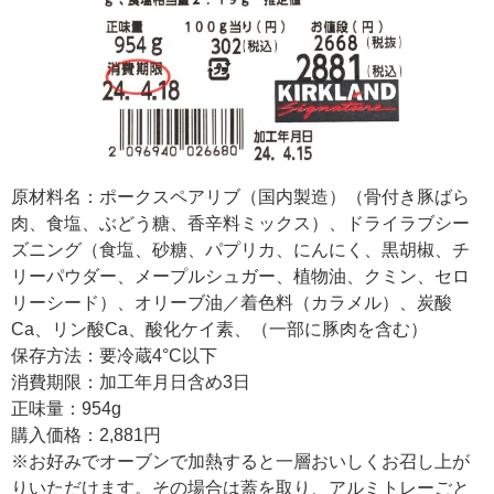
原材料名：ポークスペアリブ（国内製造）（骨付き豚ばら
肉、食塩、ぶどう糖、香辛料ミックス）、ドライラブシー
ズニング（食塩、砂糖、パプリカ、にんにく、黒胡椒、チ
リーパウダー、メープルシュガー、植物油、クミン、セロ
リーシード）、オリーブ油／着色料（カラメル）、炭酸
Ca、リン酸Ca、酸化ケイ素、（一部に豚肉を含む）
保存方法：要冷蔵4°C以下
消費期限：加工年月日含め3日
正味量：954g
購入価格：2,881円
※お好みでオーブンで加熱すると一層おいしくお召し上が
りいただけます。その場合は蓋を取り、アルミトレーごと