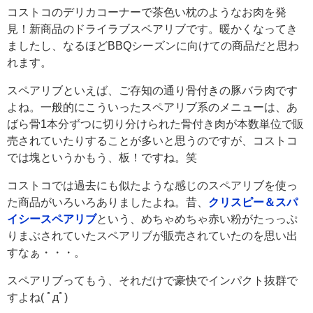
コストコのデリカコーナーで茶色い枕のようなお肉を発
見！新商品のドライラブスペアリブです。暖かくなってき
ましたし、なるほどBBQシーズンに向けての商品だと思わ
れます。
スペアリブといえば、ご存知の通り骨付きの豚バラ肉です
よね。一般的にこういったスペアリブ系のメニューは、あ
ばら骨1本分ずつに切り分けられた骨付き肉が本数単位で販
売されていたりすることが多いと思うのですが、コストコ
では塊というかもう、板！ですね。笑
コストコでは過去にも似たような感じのスペアリブを使っ
た商品がいろいろありましたよね。昔、
クリスピー＆スパ
イシースペアリブ
という、めちゃめちゃ赤い粉がたっっぷ
りまぶされていたスペアリブが販売されていたのを思い出
すなぁ・・・。
スペアリブってもう、それだけで豪快でインパクト抜群で
すよね( ﾟдﾟ)