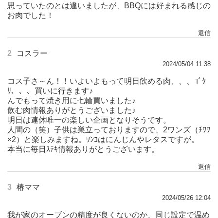
思っていたのとは違いましたが、BBQには好まれる感じの
お肉でした！
返信
2
コスラー
2024/05/04 11:38
コス子さ～ん！！いよいよもって明日飲める肉、、、ｺﾞｸ
ﾘ、、、買いに行きます♪
んでもって焼き用に七輪買いました♪
飲む肉情報ありがとうございました♪
明日は連休唯一の楽しい企画となりそうです。
人間の（笑）子供は巣立っておりますので、2ワンズ（ﾁﾜﾜ
×2）と楽しみますね。ﾜﾝｺはにんじんやレタスですが。
本当に毎日ｽﾃｷ情報ありがとうございます。
返信
3
椿ママ
2024/05/26 12:04
我が家のオーブンの精度が良くないのか、同じ設定で温め