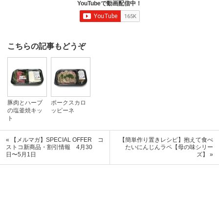
YouTubeで動画配信中！
こちらの記事もどうぞ
豚肉とハーブ
ポークスカロ
の塩釜焼キッ
ッピーネ
ト
« 【メルマガ】SPECIAL OFFER コ
【簡単作り置きレシピ】抱えて食べ
ストコ新商品・割引情報 4月30
たいにんじんラペ【母の味シリー
日〜5月1日
ズ】 »