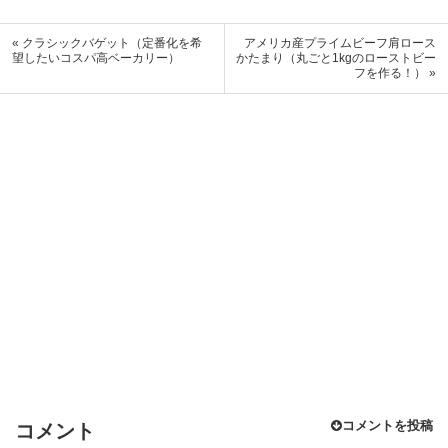
« クラシックバゲット（定番化を希
アメリカ産プライムビーフ肩ロース
望したいコスパ高ベーカリー）
かたまり（丸ごと1kgのローストビー
フを作る！） »
コメントを投稿
コメント