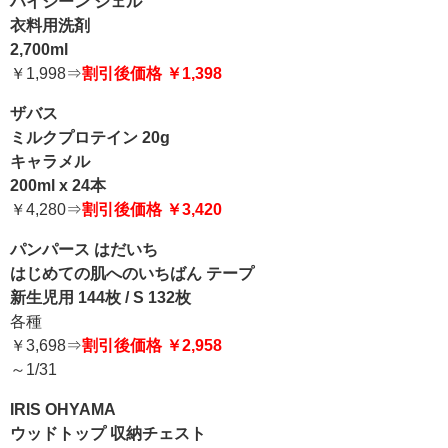
ハイジーン ジェル
衣料用洗剤
2,700ml
￥1,998⇒
割引後価格 ￥1,398
ザバス
ミルクプロテイン 20g
キャラメル
200ml x 24本
￥4,280⇒
割引後価格 ￥3,420
パンパース はだいち
はじめての肌へのいちばん テープ
新生児用 144枚 / S 132枚
各種
￥3,698⇒
割引後価格 ￥2,958
～1/31
IRIS OHYAMA
ウッドトップ 収納チェスト