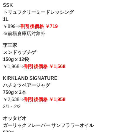
SSK
トリュフクリーミードレッシング
1L
￥899⇒
割引後価格 ￥719
※前橋倉庫店対象外
李王家
スンドゥブチゲ
150g x 12袋
￥1,968⇒
割引後価格 ￥1,568
KIRKLAND SIGNATURE
ハチミツベアージャグ
750g x 3本
￥2,638⇒
割引後価格 ￥1,958
2/1～2/2
オッタビオ
ガーリックフレーバー サンフラワーオイル