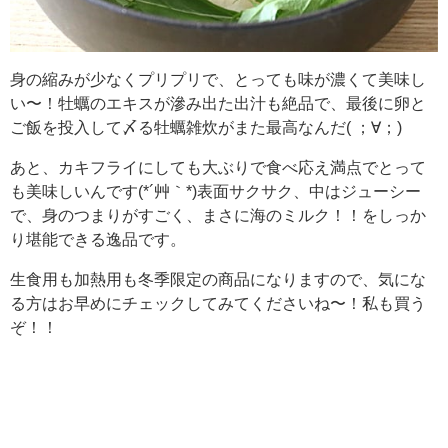
身の縮みが少なくプリプリで、とっても味が濃くて美味し
い〜！牡蠣のエキスが滲み出た出汁も絶品で、最後に卵と
ご飯を投入して〆る牡蠣雑炊がまた最高なんだ( ；∀；)
あと、カキフライにしても大ぶりで食べ応え満点でとって
も美味しいんです(*´艸｀*)表面サクサク、中はジューシー
で、身のつまりがすごく、まさに海のミルク！！をしっか
り堪能できる逸品です。
生食用も加熱用も冬季限定の商品になりますので、気にな
る方はお早めにチェックしてみてくださいね〜！私も買う
ぞ！！