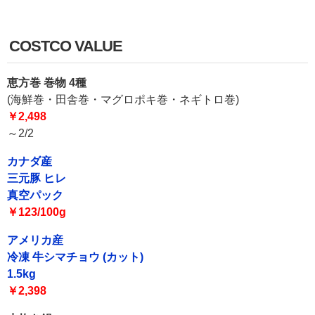
COSTCO VALUE
恵方巻 巻物 4種
(海鮮巻・田舎巻・マグロポキ巻・ネギトロ巻)
￥2,498
～2/2
カナダ産
三元豚 ヒレ
真空パック
￥123/100g
アメリカ産
冷凍 牛シマチョウ (カット)
1.5kg
￥2,398