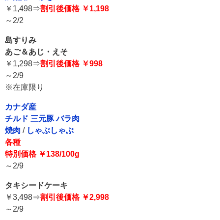
￥1,498⇒
割引後価格 ￥1,198
～2/2
島すりみ
あご＆あじ・えそ
￥1,298⇒
割引後価格 ￥998
～2/9
※在庫限り
カナダ産
チルド 三元豚 バラ肉
焼肉
/
しゃぶしゃぶ
各種
特別価格 ￥138/100g
～2/9
タキシードケーキ
￥3,498⇒
割引後価格 ￥2,998
～2/9