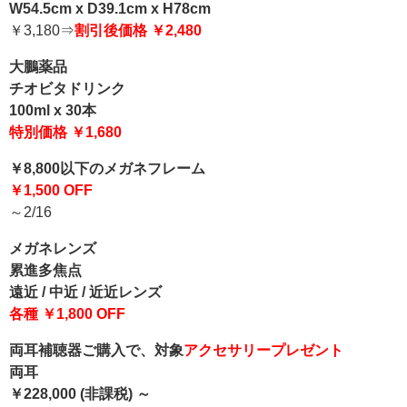
W54.5cm x D39.1cm x H78cm
￥3,180⇒
割引後価格 ￥2,480
大鵬薬品
チオビタドリンク
100ml x 30本
特別価格 ￥1,680
￥8,800以下のメガネフレーム
￥1,500 OFF
～2/16
メガネレンズ
累進多焦点
遠近 / 中近 / 近近レンズ
各種 ￥1,800 OFF
両耳補聴器ご購入で、対象
アクセサリープレゼント
両耳
￥228,000 (非課税) ～