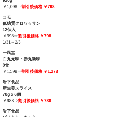
920g
￥1,098⇒
割引後価格 ￥798
コモ
低糖質クロワッサン
12個入
￥998⇒
割引後価格 ￥798
1/31～2/3
一風堂
白丸元味・赤丸新味
8食
￥1,598⇒
割引後価格 ￥1,278
岩下食品
新生姜スライス
70g x 6個
￥988⇒
割引後価格 ￥788
岩下食品