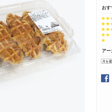
おす
★★
★★
★★
★★
★
アー
ア
ー
カ
イ
ブ