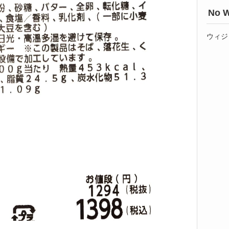
No W
ウィジ