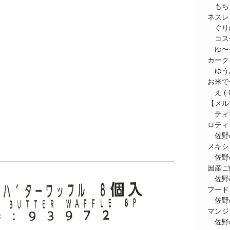
もち
ネスレ
ぐり
コス
ゆ〜⭐
カーク
ゆう
お米で
え
( 
【メルマ
ティ
ロティ
佐野
メキシ
佐野
国産ご
佐野
フード
佐野
マンジ
佐野