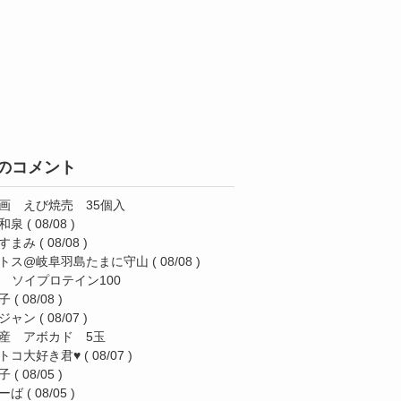
のコメント
画 えび焼売 35個入
和泉
( 08/08 )
すまみ
( 08/08 )
トス@岐阜羽島たまに守山
( 08/08 )
AS ソイプロテイン100
子
( 08/08 )
ジャン
( 08/07 )
産 アボカド 5玉
トコ大好き君♥️
( 08/07 )
子
( 08/05 )
ーば
( 08/05 )