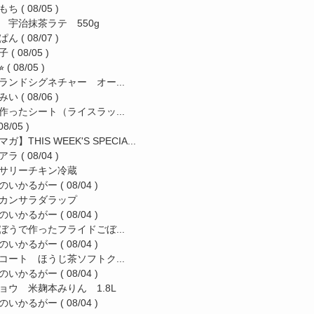
もち
( 08/05 )
 宇治抹茶ラテ 550g
ぱん
( 08/07 )
子
( 08/05 )
︎
( 08/05 )
ランドシグネチャー オー...
みい
( 08/06 )
作ったシート（ライスラッ...
08/05 )
ガ】THIS WEEK'S SPECIA...
アラ
( 08/04 )
サリーチキン冷蔵
のいかるがー
( 08/04 )
カンサラダラップ
のいかるがー
( 08/04 )
ぼうで作ったフライドごぼ...
のいかるがー
( 08/04 )
コート ほうじ茶ソフトク...
のいかるがー
( 08/04 )
ョウ 米麹本みりん 1.8L
のいかるがー
( 08/04 )