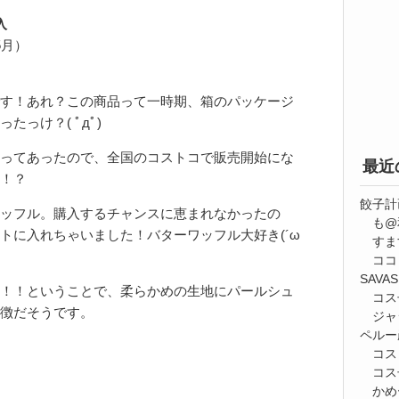
入
5月）
す！あれ？この商品って一時期、箱のパッケージ
っけ？( ﾟдﾟ)
ってあったので、全国のコストコで販売開始にな
最近
！？
餃子計
ッフル。購入するチャンスに恵まれなかったの
も@
トに入れちゃいました！バターワッフル大好き(´ω
すま
ココ
SAV
！！ということで、柔らかめの生地にパールシュ
コス
徴だそうです。
ジャ
ペルー
コス
コス
かめ