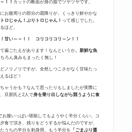
～！！
カットの断面が身の脂でツヤツヤです。
にお腹周りの部分の霜降りが、くっきり鮮やかな
トロじゃん！ぶりトロじゃん！
って感じでした。
るほど。
！甘い～～！！ コリコリコリ～ン！！
て歯ごたえがあります！なんというか
、新鮮な魚
もちろん臭みもまったく無し！
どノリノリですが、全然しつこさがなく甘味たっ
えるほど！
ちゃうかも？なんて思ったりもしましたが実際に
、旦那氏と2人で
身を乗り出しながら競うように食
でお腹いっぱい堪能してもようやく半分くらい。コ
夕食で頂き、残りをどうするか悩んだのですが、
たうちの半分を刺身用、もう半分を
「ごまぶり醤