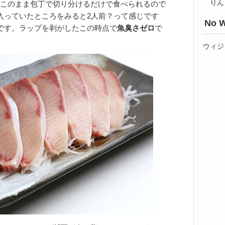
りん
このまま包丁で切り分けるだけで食べられるので
入っていたところをみると2人前？って感じです
No W
です。ラップを剥がしたこの時点で
魚臭さゼロ
で
ウィジ