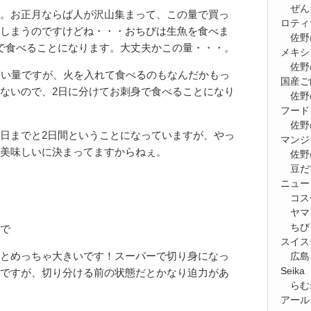
ぜん
。お正月ならば人が沢山集まって、この量で買っ
ロティ
しまうのですけどね・・・おちびは生魚を食べま
佐野
で食べることになります。大丈夫かこの量・・・。
メキシ
佐野
ない量ですが、火を入れて食べるのもなんだかもっ
国産ご
ないので、2日に分けてお刺身で食べることになり
佐野
フード
佐野
日までと2日間ということになっていますが、やっ
マンジ
美味しいに決まってますからねぇ。
佐野
豆だ
ニュー
コス
ヤマ
ちび
で
スイス
とめっちゃ大きいです！スーパーで切り身になっ
広島
Seik
ですが、切り分ける前の状態だとかなり迫力があ
らむ
アール