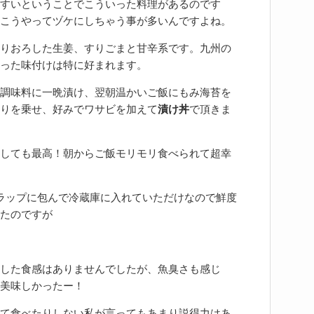
すいということでこういった料理があるのです
こうやってヅケにしちゃう事が多いんですよね。
りおろした生姜、すりごまと甘辛系です。九州の
った味付けは特に好まれます。
調味料に一晩漬け、翌朝温かいご飯にもみ海苔を
りを乗せ、好みでワサビを加えて
漬け丼
で頂きま
しても最高！朝からご飯モリモリ食べられて超幸
ラップに包んで冷蔵庫に入れていただけなので鮮度
たのですが
した食感はありませんでしたが、魚臭さも感じ
美味しかったー！
て食べたりしない私が言ってもあまり説得力はあ