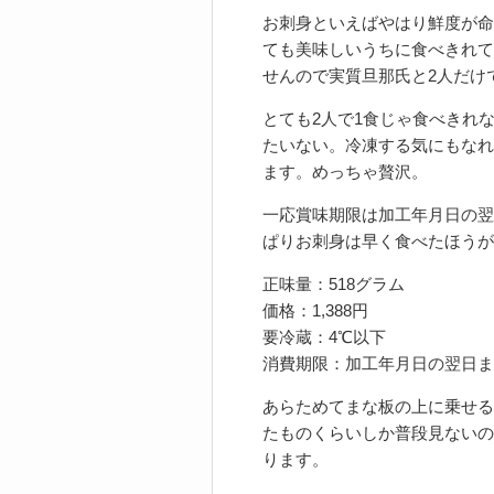
お刺身といえばやはり鮮度が命
ても美味しいうちに食べきれて
せんので実質旦那氏と2人だけ
とても2人で1食じゃ食べきれ
たいない。冷凍する気にもなれ
ます。めっちゃ贅沢。
一応賞味期限は加工年月日の翌
ぱりお刺身は早く食べたほうが
正味量：518グラム
価格：1,388円
要冷蔵：4℃以下
消費期限：加工年月日の翌日ま
あらためてまな板の上に乗せる
たものくらいしか普段見ないの
ります。