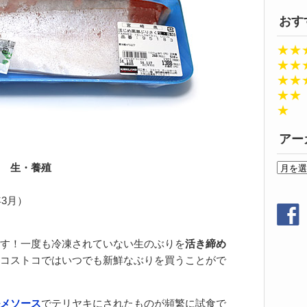
おす
★★
★★
★★
★★
★
アー
ア
 生・養殖
ー
カ
年3月）
イ
ブ
す！一度も冷凍されていない生のぶりを
活き締め
コストコではいつでも新鮮なぶりを買うことがで
メソース
でテリヤキにされたものが頻繁に試食で