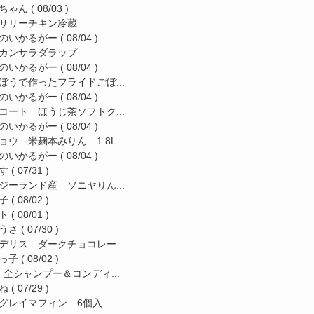
ちゃん
( 08/03 )
サリーチキン冷蔵
のいかるがー
( 08/04 )
カンサラダラップ
のいかるがー
( 08/04 )
ぼうで作ったフライドごぼ...
のいかるがー
( 08/04 )
コート ほうじ茶ソフトク...
のいかるがー
( 08/04 )
ョウ 米麹本みりん 1.8L
のいかるがー
( 08/04 )
す
( 07/31 )
ジーランド産 ソニヤりん...
子
( 08/02 )
ト
( 08/01 )
うさ
( 07/30 )
デリス ダークチョコレー...
っ子
( 08/02 )
a 全シャンプー＆コンディ...
ね
( 07/29 )
グレイマフィン 6個入