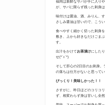
福岡は新鮮なサバが手に入りや
が、サバに限らず残った刺身は
味付けは醤油、酒、みりん、す
さしみ醤油は甘いので、こうい
食べやすく細かく切った刺身を
敷き、上から好きなだけごまぶ
す。
出汁をかけて
お茶漬け
にしたり
せ(*´ｪ`*)
そして肝心の2日目のお刺身。
の落ちは仕方がないと思ってい
びっくり！美味しかった！！
さすがに、昨日ほどのコリコリ
ず、相変わらず身は甘いし全然
普段、スーパーでお刺身を買っ