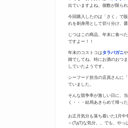
出ていますよね。個数が限られ
今回購入したのは「さく」で販
れを刺身用として切り分け、醤
じつはこの商品、年末に食べた
ですよー！！
年末のコストコは
タラバガニ
や
雑でしてね、特にお酒のおつま
していたようです。
シーフード担当の店員さんに「
ていました。
そんな競争率が激しい日に、当
く・・・結局あきらめて帰った
お正月気分も落ち着いた1月中
～(TдT)な気分。。でも、