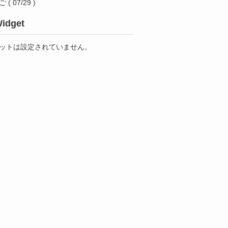
ご
( 07/29 )
idget
ットは設定されていません。