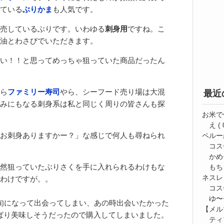
ている
ぶりかま
も人気です。
売しているぶりです。いわゆる
刺身用
ですね。こ
油とわさびでいただきます。
い！！と思ってめっちゃ狙っていた商品だったん
ら
ファミリー寿司
やら、シーフード売り場は大混
最近
みにもなる刺身系は私と同じく周りの皆さんも探
お米で
え
( 
お刺身ありますかー？」な感じで何人も尋ねられ
ペルー
コス
かめ
然狙っていたぶりさくを手に入れられるわけもな
もち
ネスレ
わけですが。。
コス
ゆ〜⭐
旬になって出会ってしまい、あの時出会いたかった
【メルマ
やっぱり美味しそうだったので購入してしまいました。
ティ