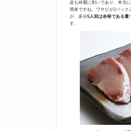
皮も綺麗に剥いであり、本当に
簡単ですね。ワサビが2パック
が、多分
5人前は余裕である量
す。