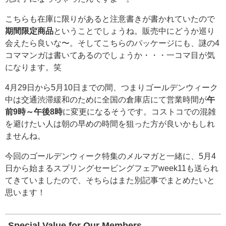
こちらも在庫に限りがあると注意書きが書かれていたので
期間限定商品
ということでしょうね。販売中にどうか巡り
会えたら良いな〜。そしてこちらのパッケージにも、謎の4
コママンガは書いてあるのでしょうか・・・一コマ目が気
になります。笑
4月29日から5月10日までの間、つまりゴールデンウィーク
中は交通渋滞緩和のために全国の倉庫店にて営業時間が
午
前9時～午後8時
に変更になるそうです。コストコでの混雑
を避けたい人は朝の早めの時間を狙った方が良いかもしれ
ませんね。
今回のゴールデンウィーク特集のメルマガと一緒に、5月4
日から始まるスプリングセービングフェアweek11も送られ
てきていましたので、そちらはまた別記事でまとめたいと
思います！
Special Value for Our Members