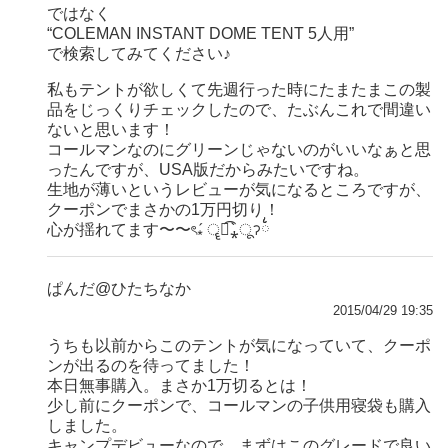
ではなく
“COLEMAN INSTANT DOME TENT 5人用”
で検索してみてください♪
私もテントが欲しくて先週行った時にたまたまこの製
品をじっくりチェックしたので、たぶんこれで間違い
ないと思います！
コールマンなのにグリーンじゃないのがいいなぁと思
ったんですが、USA版だからみたいですね。
生地が薄いというレビューが気になるところですが、
クーポンでまさかの1万円切り！
心が揺れてます〜〜ৎ⁎́ ॄཻ͡⁎̀ूॽ྆྆
ぱんだ@ひたちなか
2015/04/29 19:35
うちも以前からこのテントが気になっていて、クーポ
ンが出るのを待ってました！
本日無事購入。まさか1万切るとは！
少し前にクーポンで、コールマンの子供用寝袋も購入
しました。
キャンプデビューなので、まずはこのグレードで良い