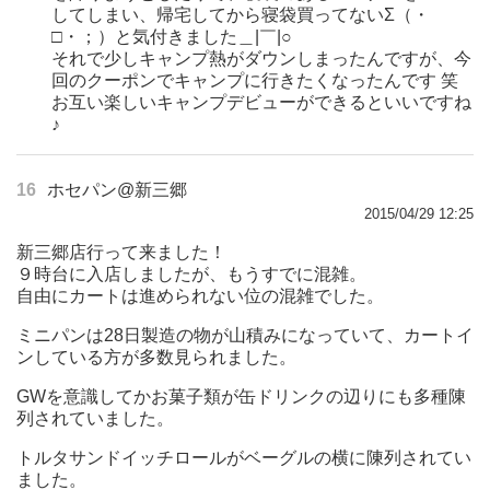
してしまい、帰宅してから寝袋買ってないΣ（・
□・；）と気付きました＿|￣|○
それで少しキャンプ熱がダウンしまったんですが、今
回のクーポンでキャンプに行きたくなったんです 笑
お互い楽しいキャンプデビューができるといいですね
♪
16
ホセパン@新三郷
2015/04/29 12:25
新三郷店行って来ました！
９時台に入店しましたが、もうすでに混雑。
自由にカートは進められない位の混雑でした。
ミニパンは28日製造の物が山積みになっていて、カートイ
ンしている方が多数見られました。
GWを意識してかお菓子類が缶ドリンクの辺りにも多種陳
列されていました。
トルタサンドイッチロールがベーグルの横に陳列されてい
ました。