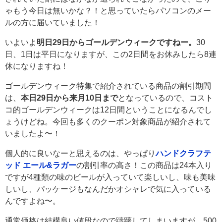
ゃもう今日は無いかな？！と思っていたらパソコンのメー
ルの方に届いていました！
いよいよ
明日29日からゴールデンウィークですねー。
30
日、1日は平日になりますが、この2日間をお休みしたら8連
休になりますね！
ゴールデンウィーク特集で紹介されている商品の割引期間
は、
本日29日から来月10日まで
となっているので、コスト
コ的ゴールデンウィークは12日間ということになるんでし
ょうけどね。今回も多くのクーポン対象商品が紹介されて
いましたよ〜！
個人的に良いなーと思えるのは、やっぱり
ハンドクラフテ
ッド エール&ラガー
の割引率の高さ！この商品は24本入り
ですが4種類の味のビールが入っていて楽しいし、味も美味
しいし、パッケージもなんだかオシャレで気に入っている
んですよね〜。
通常価格は結構良い値段なので躊躇してしまいますが、500