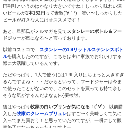
円割引というのはかなり大きいですね！しっかり味わい深
いビールが
1本152円
って素敵(´∀｀*) 濃い〜しっかりした
ビールが好きな人にはオススメです！
あと、旦那氏がメルマガを見て
スタンレーのボトル＆フー
ドジャー
が気になる〜と言っております。
以前コストコで、
スタンレーの1.9リットルステンレスボト
ル
を購入したのですが、こちらは主に家族でお出かけする
際に大活躍しているんです。
ただやっぱり、1人で使うには1.9L入りはちょっと大きすぎ
るんですよね・・・だからといって、フードジャーは今ま
で使ったことがないので、このセットを買っても持て余し
そうな気がするんだよなぁ(-.-)要検討。
後はやっぱり
牧家の白いプリンが気になる！(ﾟ∀ﾟ)
以前購
入した
牧家のクレームブリュレ
はすご〜く美味しくて気に
入ってまた買おう！と思っていたのですが、一瞬にして販
売終了になっちゃったんですよー。