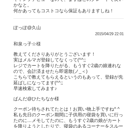
かなと。
何かあってもコストコなら保証もありますしね！
ぽっぽ@久山
2015/04/29 22:01
和泉っ子☆様
教えてくださりありがとうございます！
実はメルマガ登録してなくって(^^;;
レジでカートを降りたがる、もうすぐ2歳の娘連れな
ので、会計済ませたら即退散(ノ_＜)
こちらで教えてもらえるというのもあって、登録が先
延ばしになってます(^^;;
早速検索してみます♪
ぱんだ@ひたちなか様
クーポン待ちされてたとは！お買い物上手ですね^ ^
私も先日のクーポン期間に子供用の寝袋を買いに行っ
たのに…メモしてたのに、もうすぐ2歳の娘がカート
を降りようとしたりで、寝袋のあるコーナーをスルー