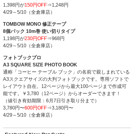
1,398円が
150円OFF
⇒1,248円
4/29～5/10（全倉庫店）
TOMBOW MONO 修正テープ
8個パック 10m巻 使い切りタイプ
1,198円が
230円OFF
⇒968円
4/29～5/10（全倉庫店）
フォトブックプロ
A3 SQUARE SIZE PHOTO BOOK
通称「コーヒー テーブル ブック」の名前で親しまれている
A3スクエアサイズの大判フォトブックです。専用ソフトで
レイアウト自在。12ページから最大100ページまで作成可
能です。￥3,780（12ページ）からオーダーできます！
（値引き有効期限：6月7日引き取り分まで）
3,780円〜
600円OFF
⇒3,180円〜
4/29～5/10（全倉庫店）