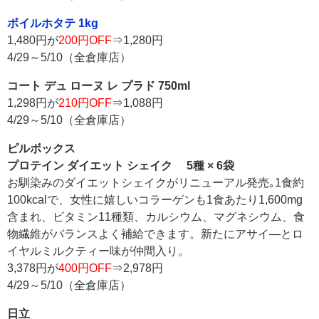
ボイルホタテ 1kg
1,480円が
200円OFF
⇒1,280円
4/29～5/10（全倉庫店）
コート デュ ローヌ レ プラド 750ml
1,298円が
210円OFF
⇒1,088円
4/29～5/10（全倉庫店）
ピルボックス
プロテイン ダイエット シェイク 5種 × 6袋
お馴染みのダイエットシェイクがリニューアル発売｡1食約
100kcalで、女性に嬉しいコラーゲンも1食あたり1,600mg
含まれ、ビタミン11種類、カルシウム、マグネシウム、食
物繊維がバランスよく補給できます。新たにアサイ―とロ
イヤルミルクティー味が仲間入り。
3,378円が
400円OFF
⇒2,978円
4/29～5/10（全倉庫店）
日立