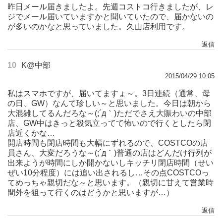
昨日メール届きましたよ。先週コストコ行きましたが、レ
ジでメール届いていますかと聞いていたので、届かないの
が多いのかなと思っていました。久山店利用です。
返信
10
K@中部
2015/04/29 10:05
私はスマホですが、届いてますょ～。3日連続（通常、母
の日、GW）なんて珍しい～と思いました。今日は朝から
大混雑してるんだろな～(;´д｀)ただでさえ大賑わいの中部
店、GW中はきっと殺気立ってて怖いので行くとしたら閉
店近くかな…
開店時間も閉店時間も大幅にずれるので、COSTCOの店
員さん、大変だろうな～(;´д｀)普通の店はどんだけ行列が
出来ようが時間にしか開かないしキッチリ閉店時間（せい
ぜい10分程度）には追い出されるし…その点COSTCOっ
てめっちゃ親切だな～と思います。（親切に甘えて営業時
間外を狙って行くのはどうかと思いますが…）
返信