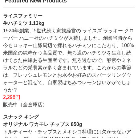
Featured New Products
ライスファミリー
生ハチミツ 1.13kg
1924年創業、5世代続く家族経営の ライスズ ラッキー クロ
ーバー ハニー社のハチミツが入荷しました。創業当時から
今もロッキー山脈周辺で採れるハチミツにこだわり、100%
米国産の純粋かつ高品質で、無ろ過のハチミツを生産し続
けてきた由緒ある生産者です。無ろ過なので、酵素やミネ
ラルなどの栄養素が多く含まれています。これからの季節
は、フレッシュレモンとお水やお好みのスパークリングウ
ォーターと混ぜて、自家製はちみつレモンはいかがでしょ
うか？
2,298円
販売中（全倉庫店）
スナック キング
オリジナル ワカモレ チップス 850g
トルティーヤ・チップスとメキシコ料理には欠かせないア