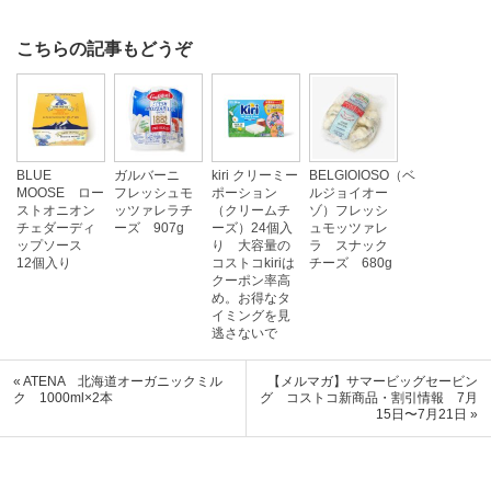
こちらの記事もどうぞ
BLUE
ガルバーニ
kiri クリーミー
BELGIOIOSO（ベ
MOOSE ロー
フレッシュモ
ポーション
ルジョイオー
ストオニオン
ッツァレラチ
（クリームチ
ゾ）フレッシ
チェダーディ
ーズ 907g
ーズ）24個入
ュモッツァレ
ップソース
り 大容量の
ラ スナック
12個入り
コストコkiriは
チーズ 680g
クーポン率高
め。お得なタ
イミングを見
逃さないで
« ATENA 北海道オーガニックミル
【メルマガ】サマービッグセービン
ク 1000ml×2本
グ コストコ新商品・割引情報 7月
15日〜7月21日 »