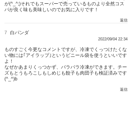
が(^_^;)それでもスーパーで売っているものより全然コス
パが良く味も美味しいのでお気に入りです！
返信
7
白パンダ
2022/09/04 22:34
ものすごく今更なコメントですが、冷凍でくっつけたくな
い物には｢アイラップ｣というビニール袋を使うといいです
よ！
なぜかあまりくっつかず、パラパラ冷凍ができます。チー
ズもとうもろこしもしめじも餃子も肉団子も検証済みです
(^_^)b
返信