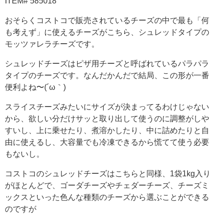
ITEM# 585018
おそらくコストコで販売されているチーズの中で最も「何
も考えず」に使えるチーズがこちら、シュレッドタイプの
モッツァレラチーズです。
シュレッドチーズはピザ用チーズと呼ばれているパラパラ
タイプのチーズです。なんだかんだで結局、この形が一番
便利よね〜(´ω｀)
スライスチーズみたいにサイズが決まってるわけじゃない
から、欲しい分だけサッと取り出して使うのに調整がしや
すいし、上に乗せたり、煮溶かしたり、中に詰めたりと自
由に使えるし、大容量でも冷凍できるから慌てて使う必要
もないし。
コストコのシュレッドチーズはこちらと同様、1袋1kg入り
がほとんどで、ゴーダチーズやチェダーチーズ、チーズミ
ックスといった色んな種類のチーズから選ぶことができる
のですが