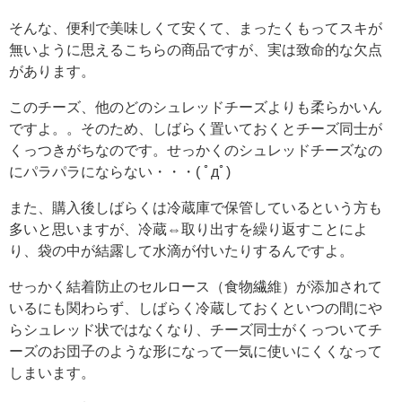
そんな、便利で美味しくて安くて、まったくもってスキが
無いように思えるこちらの商品ですが、実は致命的な欠点
があります。
このチーズ、他のどのシュレッドチーズよりも柔らかいん
ですよ。。そのため、しばらく置いておくとチーズ同士が
くっつきがちなのです。せっかくのシュレッドチーズなの
にパラパラにならない・・・( ﾟдﾟ)
また、購入後しばらくは冷蔵庫で保管しているという方も
多いと思いますが、冷蔵⇔取り出すを繰り返すことによ
り、袋の中が結露して水滴が付いたりするんですよ。
せっかく結着防止のセルロース（食物繊維）が添加されて
いるにも関わらず、しばらく冷蔵しておくといつの間にや
らシュレッド状ではなくなり、チーズ同士がくっついてチ
ーズのお団子のような形になって一気に使いにくくなって
しまいます。