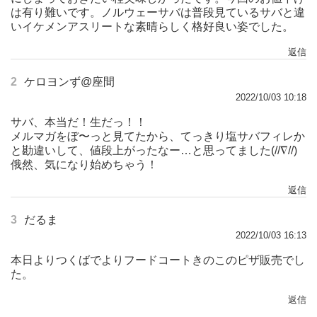
は有り難いです。ノルウェーサバは普段見ているサバと違
いイケメンアスリートな素晴らしく格好良い姿でした。
返信
2
ケロヨンず@座間
2022/10/03 10:18
サバ、本当だ！生だっ！！
メルマガをぼ〜っと見てたから、てっきり塩サバフィレか
と勘違いして、値段上がったなー…と思ってました(//∇//)
俄然、気になり始めちゃう！
返信
3
だるま
2022/10/03 16:13
本日よりつくばでよりフードコートきのこのピザ販売でし
た。
返信