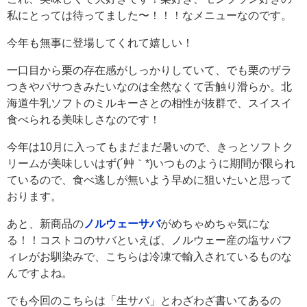
私にとっては待ってました〜！！！なメニューなのです。
今年も無事に登場してくれて嬉しい！
一口目から栗の存在感がしっかりしていて、でも栗のザラ
つきやパサつきみたいなのは全然なくて舌触り滑らか。北
海道牛乳ソフトのミルキーさとの相性が抜群で、スイスイ
食べられる美味しさなのです！
今年は10月に入ってもまだまだ暑いので、きっとソフトク
リームが美味しいはず(´艸｀*)いつものように期間が限られ
ているので、食べ逃しが無いよう早めに狙いたいと思って
おります。
あと、新商品の
ノルウェーサバ
がめちゃめちゃ気にな
る！！コストコのサバといえば、ノルウェー産の塩サバフ
ィレがお馴染みで、こちらは冷凍で輸入されているものな
んですよね。
でも今回のこちらは「生サバ」とわざわざ書いてあるの