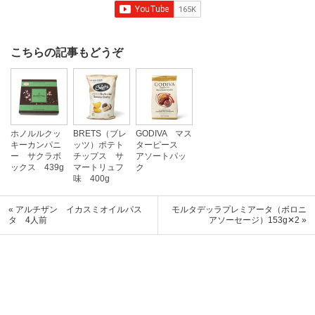
こちらの記事もどうぞ
ホノルルクッ
BRETS（ブレ
GODIVA マス
キーカンパニ
ッツ）ポテト
ターピース
ー サクラボ
チップス サ
アソートパッ
ックス 439g
マートリュフ
ク
味 400g
« アルチザン イカスミオイルパス
モルタデッラプレミアータ（ボロニ
タ 4人前
アソーセージ）153g✕2 »