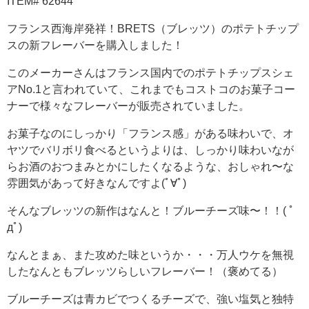
ITEM# 62644
フランス西海岸発祥！BRETS（ブレッツ）のポテトチップ
スの新フレーバーを購入しました！
このメーカーさんはフランス国内でのポテトチップスシェ
アNo.1と言われていて、これまでもコストコのお菓子コー
ナーで様々なフレーバーが販売されていました。
お菓子なのにしっかり「フランス感」がある味わいで、オ
ヤツでバリボリ食べるというよりは、しっかり味わいなが
らお酒のおつまみとかにしたくなるような、おしゃれ〜な
雰囲気があって好きなんですよ(ﾟ∀ﾟ)
そんなブレッツの新作はなんと！ブルーチーズ味〜！！( ﾟ
дﾟ)
なんとまぁ、また攻めた味というか・・・万人ウケを無視
したなんともブレッツらしいフレーバー！（褒めてる）
ブルーチーズは青カビでつくるチーズで、強い塩気と独特