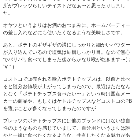
所がブレッツらしいテイストだなぁ〜と思ったりしまし
た。
オヤツというよりはお酒のおつまみに、ホームパーティー
の差し入れなどにも使いたくなるような美味しさです。
あと、ポテトのギザギザの溝にしっかりと細かいパウダー
が入り込んでいるので塩気は結構しっかり目。なので無心
でバリバリ食べてしまった後からかなり喉が乾きます〜(；
´∀｀)
コストコで販売される輸入ポテトチップスは、以前と比べ
ると随分お値段が上がってしまったので、最近はただなん
となく「ポテトチップス食べたい〜」という時は国産メー
カーの商品や、もしくはケトルチップスなどコストコのPB
を選ぶことが多くなってしまったのですが
ブレッツのポテトチップスには他のブランドにはない独自
性のようなものを感じていまして、自分用というよりは誰
かと一緒に食べたくなるような、共有したくなる魅力があ