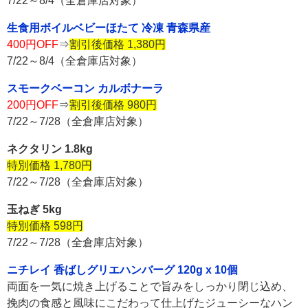
7/22～8/4（全倉庫店対象）
生食用ボイルベビーほたて 冷凍 青森県産
400円OFF
⇒
割引後価格 1,380円
7/22～8/4（全倉庫店対象）
スモークベーコン カルボナーラ
200円OFF
⇒
割引後価格 980円
7/22～7/28（全倉庫店対象）
ネクタリン 1.8kg
特別価格 1,780円
7/22～7/28（全倉庫店対象）
玉ねぎ 5kg
特別価格 598円
7/22～7/28（全倉庫店対象）
ニチレイ 香ばしグリエハンバーグ 120g x 10個
両面を一気に焼き上げることで旨みをしっかり閉じ込め、
挽肉の食感と風味にこだわって仕上げたジューシーなハン