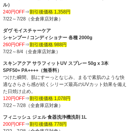
ル）
240円OFF
⇒
割引後価格 1,358円
7/22～7/28（全倉庫店対象）
ダヴ モイスチャーケア
シャンプー / コンディショナー 各種 2000g
260円OFF
⇒
割引後価格 988円
7/22～8/4（全倉庫店対象）
スキンアクア サラフィットUV スプレー 50g x 3本
SPF50+ PA++++（無香料）
つけた瞬間、肌にすーっとなじみ、まるで素肌のような快
適なさらさら感が続くシリーズ最高のUVカット効果を備え
た日焼け止め。
120円OFF
⇒
割引後価格 1,078円
7/22～7/28（全倉庫店対象）
フィニッシュ ジェル 食器洗浄機洗剤 1L
200円OFF
⇒
割引後価格 778円