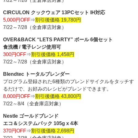
7/22～7/28（全倉庫店対象）
CIRCULON クックウェア 13PCセット IH対応
5,000円OFF
⇒
割引後価格 19,780円
7/22～7/28（全倉庫店対象）
OVER&BACK “LETS PARTY” ボール 6個セット
食洗機 / 電子レンジ使用可
300円OFF
⇒
割引後価格 1,458円
7/22～7/28（全倉庫店対象）
Blendtec トータルブレンダー
プログラム登録された6種類のブレンドサイクルをタッチす
るだけで、お好みのレシピがブレンドできます。
8,000円OFF
⇒
割引後価格 43,800円
7/22～8/4（全倉庫店対象）
Nestle ゴールドブレンド
エコ＆システムパック 105g x 4本
370円OFF
⇒
割引後価格 2,698円