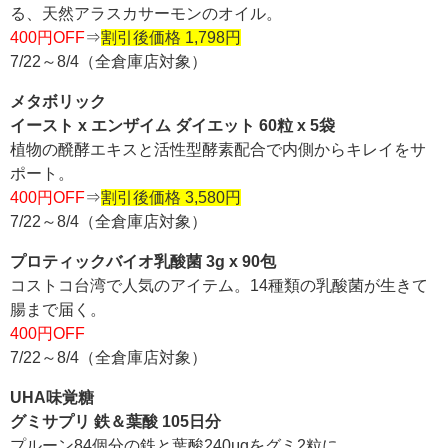
る、天然アラスカサーモンのオイル。
400円OFF
⇒
割引後価格 1,798円
7/22～8/4（全倉庫店対象）
メタボリック
イースト x エンザイム ダイエット 60粒 x 5袋
植物の醗酵エキスと活性型酵素配合で内側からキレイをサ
ポート。
400円OFF
⇒
割引後価格 3,580円
7/22～8/4（全倉庫店対象）
プロティックバイオ乳酸菌 3g x 90包
コストコ台湾で人気のアイテム。14種類の乳酸菌が生きて
腸まで届く。
400円OFF
7/22～8/4（全倉庫店対象）
UHA味覚糖
グミサプリ 鉄＆葉酸 105日分
プルーン84個分の鉄と葉酸240μgをグミ2粒に。