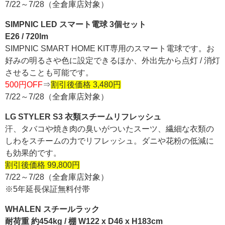
7/22～7/28（全倉庫店対象）
SIMPNIC LED スマート電球 3個セット
E26 / 720lm
SIMPNIC SMART HOME KIT専用のスマート電球です。お
好みの明るさや色に設定できるほか、外出先から点灯 / 消灯
させることも可能です。
500円OFF
⇒
割引後価格 3,480円
7/22～7/28（全倉庫店対象）
LG STYLER S3 衣類スチームリフレッシュ
汗、タバコや焼き肉の臭いがついたスーツ、繊細な衣類の
しわをスチームの力でリフレッシュ。ダニや花粉の低減に
も効果的です。
割引後価格 99,800円
7/22～7/28（全倉庫店対象）
※5年延長保証無料付帯
WHALEN スチールラック
耐荷重 約454kg / 棚 W122 x D46 x H183cm