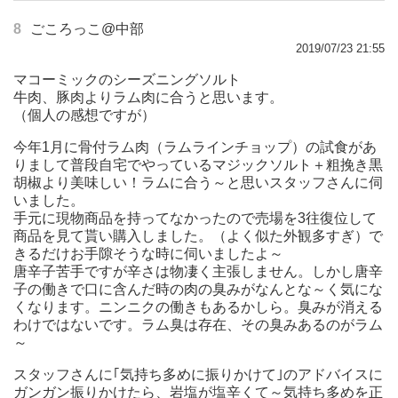
8
ごころっこ@中部
2019/07/23 21:55
マコーミックのシーズニングソルト
牛肉、豚肉よりラム肉に合うと思います。
（個人の感想ですが）
今年1月に骨付ラム肉（ラムラインチョップ）の試食があ
りまして普段自宅でやっているマジックソルト＋粗挽き黒
胡椒より美味しい！ラムに合う～と思いスタッフさんに伺
いました。
手元に現物商品を持ってなかったので売場を3往復位して
商品を見て貰い購入しました。（よく似た外観多すぎ）で
きるだけお手隙そうな時に伺いましたよ～
唐辛子苦手ですが辛さは物凄く主張しません。しかし唐辛
子の働きで口に含んだ時の肉の臭みがなんとな～く気にな
くなります。ニンニクの働きもあるかしら。臭みが消える
わけではないです。ラム臭は存在、その臭みあるのがラム
～
スタッフさんに｢気持ち多めに振りかけて｣のアドバイスに
ガンガン振りかけたら、岩塩が塩辛くて～気持ち多めを正