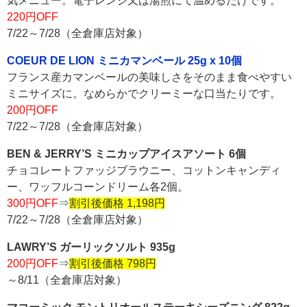
気メニュー。電子レンジ又は湯煎にて温めるだけです。
220円OFF
7/22～7/28（全倉庫店対象）
COEUR DE LION ミニカマンベール 25g x 10個
フランス産カマンベールの美味しさをそのまま食べやすい
ミニサイズに。なめらかでクリーミーな口当たりです。
200円OFF
7/22～7/28（全倉庫店対象）
BEN & JERRY’S ミニカップアイスアソート 6個
チョコレートファッジブラウニー、コットンキャンディ
ー、ワッフルコーンドリーム各2個。
300円OFF
⇒
割引後価格 1,198円
7/22～7/28（全倉庫店対象）
LAWRY’S ガーリックソルト 935g
200円OFF
⇒
割引後価格 798円
～8/11（全倉庫店対象）