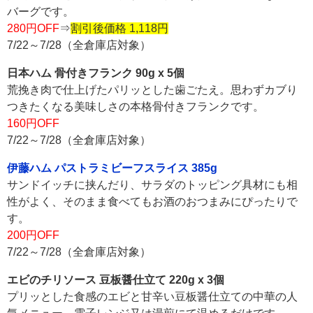
バーグです。
280円OFF
⇒
割引後価格 1,118円
7/22～7/28（全倉庫店対象）
日本ハム 骨付きフランク 90g x 5個
荒挽き肉で仕上げたパリッとした歯ごたえ。思わずカブり
つきたくなる美味しさの本格骨付きフランクです。
160円OFF
7/22～7/28（全倉庫店対象）
伊藤ハム パストラミビーフスライス 385g
サンドイッチに挟んだり、サラダのトッピング具材にも相
性がよく、そのまま食べてもお酒のおつまみにぴったりで
す。
200円OFF
7/22～7/28（全倉庫店対象）
エビのチリソース 豆板醤仕立て 220g x 3個
プリッとした食感のエビと甘辛い豆板醤仕立ての中華の人