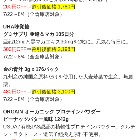
200円OFF
⇒
割引後価格 1,780円
7/22～8/4（全倉庫店対象）
UHA味覚糖
グミサプリ 亜鉛＆マカ 105日分
亜鉛12mgと黒マカエキス30mgを2粒に。元気な毎日に。
300円OFF
⇒
割引後価格 2,198円
7/22～8/4（全倉庫店対象）
金の青汁 3g x 176パック
九州産の純国産原料だけを使用した大麦若葉で生産。無農
薬。
480円OFF
⇒
割引後価格 3,100円
7/22～8/4（全倉庫店対象）
ORGAIN オーガニック プロテインパウダー
ピーナッツバター風味 1242g
USDA / 有機JAS認証の植物性プロテインパウダー。グルテ
ン・ラクトース・遺伝子組換え原料不使用。