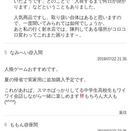
いたようです」とのことで「入荷するまで何日か掛か
ります」などということもありました。
人気商品ですし、取り扱い自体はあると思いますの
で、一度聞いてみられては如何でしょうか。
あと私の行く射水店では、陳列してある場所がコロコ
ロ変わってこれまた困ります～。
5
なみへい@入間
2019/07/22 21:35
人狼ゲームおすすめです。
夏の帰省で実家用に追加購入予定です。
これがあれば、スマホばっかりしてる中学生高校生もワイ
ワイ会話しながら一緒に楽しめます
もちろん大人も
(*^^*)
返信
6
ももん@座間