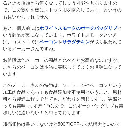
ると近々店頭から無くなってしまう可能性もありますの
で、この割引を機にストック用を購入しておく、というの
も良いかもしれません。
あと、個人的には
ホワイトスモークのポークバッグリブ
と
いう商品が気になっています。ホワイトスモークといえ
ば、コストコでは
ベーコン
や
サラダチキン
が取り扱われて
いるメーカーさんですね。
お値段は他メーカーの商品と比べるとお高めなのですが、
こちらのベーコンは本当に美味しくてよくお世話になって
います。
このメーカーさんの特徴は、ソーセージやベーコンという
加工肉食品であっても食品添加物不使用ということ。原材
料から製造工程までとてもこだわりを感じますし、実際と
っても美味しい(´艸｀*)なので、このポークバッグリブも美
味しいに違いない！と思っております。
販売価格は書いてないけど500円OFFって結構大きいので