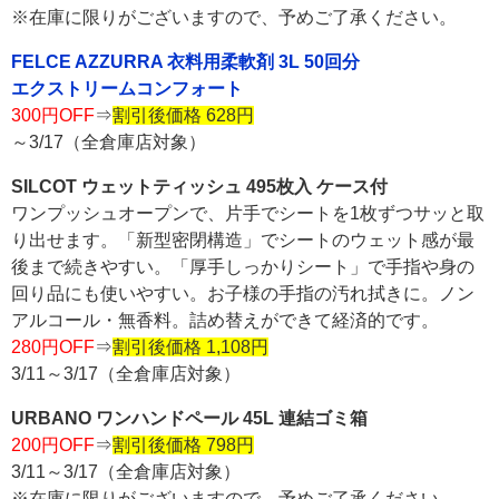
※在庫に限りがございますので、予めご了承ください。
FELCE AZZURRA 衣料用柔軟剤 3L 50回分
エクストリームコンフォート
300円OFF
⇒
割引後価格 628円
～3/17（全倉庫店対象）
SILCOT ウェットティッシュ 495枚入 ケース付
ワンプッシュオープンで、片手でシートを1枚ずつサッと取
り出せます。「新型密閉構造」でシートのウェット感が最
後まで続きやすい。「厚手しっかりシート」で手指や身の
回り品にも使いやすい。お子様の手指の汚れ拭きに。ノン
アルコール・無香料。詰め替えができて経済的です。
280円OFF
⇒
割引後価格 1,108円
3/11～3/17（全倉庫店対象）
URBANO ワンハンドペール 45L 連結ゴミ箱
200円OFF
⇒
割引後価格 798円
3/11～3/17（全倉庫店対象）
※在庫に限りがございますので、予めご了承ください。