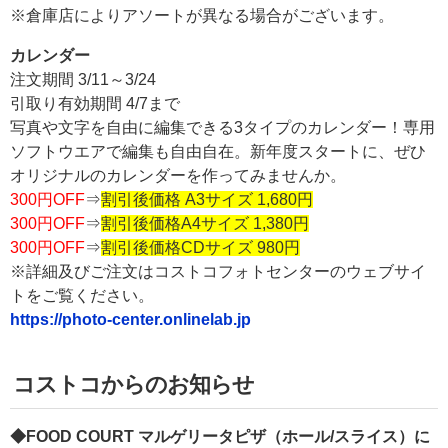
※倉庫店によりアソートが異なる場合がございます。
カレンダー
注文期間 3/11～3/24
引取り有効期間 4/7まで
写真や文字を自由に編集できる3タイプのカレンダー！専用
ソフトウエアで編集も自由自在。新年度スタートに、ぜひ
オリジナルのカレンダーを作ってみませんか。
300円OFF
⇒
割引後価格 A3サイズ 1,680円
300円OFF
⇒
割引後価格A4サイズ 1,380円
300円OFF
⇒
割引後価格CDサイズ 980円
※詳細及びご注文はコストコフォトセンターのウェブサイ
トをご覧ください。
https://photo-center.onlinelab.jp
コストコからのお知らせ
◆FOOD COURT マルゲリータピザ（ホール/スライス）に