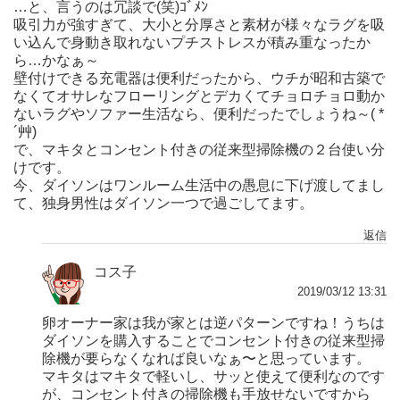
…と、言うのは冗談で(笑)ｺﾞﾒﾝ
吸引力が強すぎて、大小と分厚さと素材が様々なラグを吸
い込んで身動き取れないプチストレスが積み重なったか
ら…かなぁ～
壁付けできる充電器は便利だったから、ウチが昭和古築で
なくてオサレなフローリングとデカくてチョロチョロ動か
ないラグやソファー生活なら、便利だったでしょうね～( *
´艸)
で、マキタとコンセント付きの従来型掃除機の２台使い分
けです。
今、ダイソンはワンルーム生活中の愚息に下げ渡してまし
て、独身男性はダイソン一つで過ごしてます。
返信
コス子
2019/03/12 13:31
卵オーナー家は我が家とは逆パターンですね！うちは
ダイソンを購入することでコンセント付きの従来型掃
除機が要らなくなれば良いなぁ〜と思っています。
マキタはマキタで軽いし、サッと使えて便利なのです
が、コンセント付きの掃除機も手放せないですから