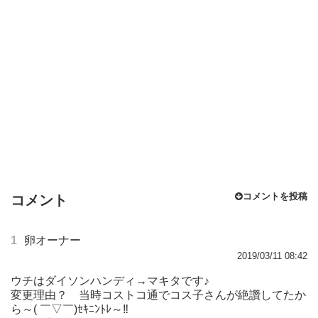
コメントを投稿
コメント
1
卵オーナー
2019/03/11 08:42
ウチはダイソンハンディ→マキタです♪
変更理由？ 当時コストコ通でコス子さんが絶讚してたか
ら～( ￣▽￣)ｾｷﾆﾝﾄﾚ～‼