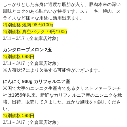
しっかりとした赤身に適度な脂肪が入り、豚肉本来の深い
風味とコクのある味わいが特長です。ステーキ、焼肉、ス
ライスなど様々な用途に活用出来ます。
特別価格 焼肉 98円/100g
特別価格 真空パック 79円/100g
3/11～3/17（全倉庫店対象）
カンタロープメロン 2玉
特別価格 698円
3/11～3/17（全倉庫店対象）
※入荷状況により欠品する可能性がございます。
にんにく 900g カリフォルニア産
米国で大手のニンニク生産者であるクリストファーランチ
社は1956年以来、新鮮なカリフォルニア産のニンニクを栽
培、出荷、販売してきました。豊かな風味をお試しくださ
い。
特別価格 598円
3/11～3/17（全倉庫店対象）