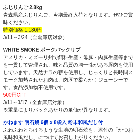
ふじりんご 2.8kg
青森県産ふじりんご、今期最終入荷となります。ぜひご賞
味ください。
特別価格 1,180円
3/11～3/24（全倉庫店対象）
WHITE SMOKE ポークバックリブ
アメリカ・ミズーリ州で飼料生産・母豚・肉豚生産等まで
を一貫して管理され、味と品質の均一性がある豚肉を使用
しています。天然ナラの薪を使用し、じっくりと長時間ス
モーク加熱されたお肉は、肉厚で柔らかくジューシーで
す。食品添加物不使用です。
500円OFF
3/11～3/17（全倉庫店対象）
※重量によりパックあたりの単価が異なります。
かねます 明石焼 6個 x 8袋入 粉末和風だし付
ふわふわとろけるような生地の明石焼を、添付の「かつお
風味和風だし」につけてお召し上がりください。