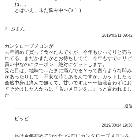
ね。。
とはいえ、未だ悩み中〜(´ε｀ )
2
ぷよん
2019/03/11 09:42
カンタロープメロンが！
去年初めて買って食べたんですが、今年もひっそりと売ら
れてる、まだかまだかとお待ちしてて、今年もすでにリピ
買い中なのにクーポン！絶対にゲットします。
見た目は、地味で…たまに痛んでる？って言うような凹み
があったりして…不安な時もあるんですが、カットしたら
全然中身は痛んで無くて、甘いですよ〜〜値段言わずにお
すそ分けした人からは『高いメロンを…』っと言われまし
た。
返信
ピッピ
2019/03/14 19:38
私は今年初めて1かげつ位前にカンタロープメロンを