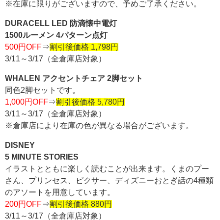
※在庫に限りがございますので、予めご了承ください。
DURACELL LED 防滴懐中電灯
1500ルーメン 4パターン点灯
500円OFF
⇒
割引後価格 1,798円
3/11～3/17（全倉庫店対象）
WHALEN アクセントチェア 2脚セット
同色2脚セットです。
1,000円OFF
⇒
割引後価格 5,780円
3/11～3/17（全倉庫店対象）
※倉庫店により在庫の色が異なる場合がございます。
DISNEY
5 MINUTE STORIES
イラストとともに楽しく読むことが出来ます。くまのプー
さん、プリンセス、ピクサー、ディズニーおとぎ話の4種類
のアソートを用意しています。
200円OFF
⇒
割引後価格 880円
3/11～3/17（全倉庫店対象）