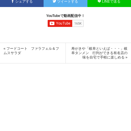
シェアする
ツイートする
LINEで送る
YouTubeで動画配信中！
« フードコート ファラフェル＆フ
寿がきや「岐阜といえば・・・」岐
ムスサラダ
阜タンメン 行列ができる有名店の
味を自宅で手軽に楽しめる »