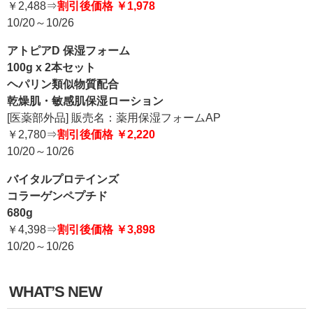
￥2,488⇒
割引後価格 ￥1,978
10/20～10/26
アトピアD 保湿フォーム
100g x 2本セット
ヘパリン類似物質配合
乾燥肌・敏感肌保湿ローション
[医薬部外品] 販売名：薬用保湿フォームAP
￥2,780⇒
割引後価格 ￥2,220
10/20～10/26
バイタルプロテインズ
コラーゲンペプチド
680g
￥4,398⇒
割引後価格 ￥3,898
10/20～10/26
WHAT’S NEW