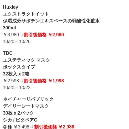
Huxley
エクストラクトイット
保湿成分サボテンエキスベースの弱酸性化粧水
300ml
￥3,980⇒
割引後価格 ￥2,980
10/20～10/26
TBC
エステティック マスク
ボックスタイプ
32枚入 x 2箱
￥2,598⇒
割引後価格 ￥1,998
10/20～10/22
ネイチャーリパブリック
デイリーシートマスク
30枚 x 2パック
シカ / ビタペアC
各種 ￥3,498⇒
割引後価格 ￥2,988