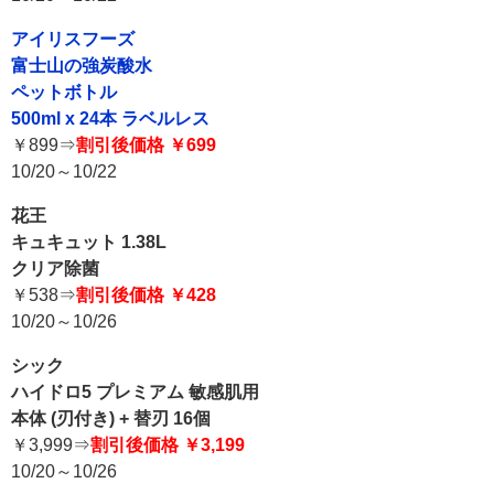
アイリスフーズ
富士山の強炭酸水
ペットボトル
500ml x 24本 ラベルレス
￥899⇒
割引後価格 ￥699
10/20～10/22
花王
キュキュット 1.38L
クリア除菌
￥538⇒
割引後価格 ￥428
10/20～10/26
シック
ハイドロ5 プレミアム 敏感肌用
本体 (刃付き) + 替刃 16個
￥3,999⇒
割引後価格 ￥3,199
10/20～10/26