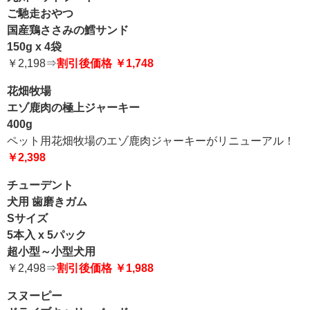
ご馳走おやつ
国産鶏ささみの鱈サンド
150g x 4袋
￥2,198⇒
割引後価格 ￥1,748
花畑牧場
エゾ鹿肉の極上ジャーキー
400g
ペット用花畑牧場のエゾ鹿肉ジャーキーがリニューアル！
￥2,398
チューデント
犬用 歯磨きガム
Sサイズ
5本入 x 5パック
超小型～小型犬用
￥2,498⇒
割引後価格 ￥1,988
スヌーピー