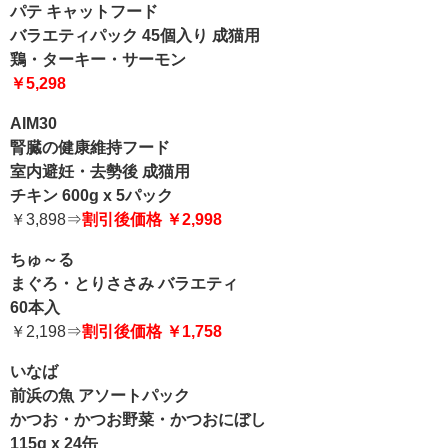
パテ キャットフード
バラエティパック 45個入り 成猫用
鶏・ターキー・サーモン
￥5,298
AIM30
腎臓の健康維持フード
室内避妊・去勢後 成猫用
チキン 600g x 5パック
￥3,898⇒
割引後価格 ￥2,998
ちゅ～る
まぐろ・とりささみ バラエティ
60本入
￥2,198⇒
割引後価格 ￥1,758
いなば
前浜の魚 アソートパック
かつお・かつお野菜・かつおにぼし
115g x 24缶