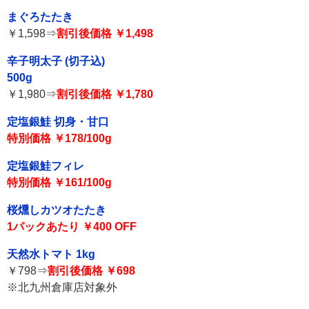
まぐろたたき
￥1,598⇒
割引後価格 ￥1,498
辛子明太子 (切子込)
500g
￥1,980⇒
割引後価格 ￥1,780
定塩銀鮭 切身・甘口
特別価格 ￥178/100g
定塩銀鮭フィレ
特別価格 ￥161/100g
桜燻しカツオたたき
1パックあたり ￥400 OFF
天然水トマト 1kg
￥798⇒
割引後価格 ￥698
※北九州倉庫店対象外