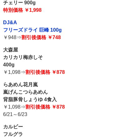
チェリー 900g
特別価格 ￥1,998
DJ&A
フリーズドライ 巨峰 100g
￥948⇒
割引後価格 ￥748
大森屋
カリカリ梅赤しそ
400g
￥1,098⇒
割引後価格 ￥878
らあめん花月嵐
嵐げんこつらあめん
背脂豚骨しょうゆ 4食入
￥1,098⇒
割引後価格 ￥878
6/21～6/23
カルビー
フルグラ