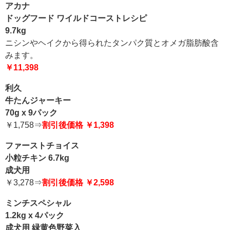
アカナ
ドッグフード ワイルドコーストレシピ
9.7kg
ニシンやヘイクから得られたタンパク質とオメガ脂肪酸含
みます。
￥11,398
利久
牛たんジャーキー
70g x 9パック
￥1,758⇒
割引後価格 ￥1,398
ファーストチョイス
小粒チキン 6.7kg
成犬用
￥3,278⇒
割引後価格 ￥2,598
ミンチスペシャル
1.2kg x 4パック
成犬用 緑黄色野菜入