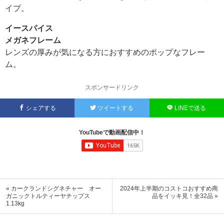
イプ。
イースパイス
メガネフレーム
レンズの厚みが気になる方におすすめのポップなフレー
ム。
スポンサードリンク
シェアする
ツイートする
LINEで送る
YouTubeで動画配信中！
« カークランドシグネチャー オー
2024年上半期のコストコおすすめ商
ガニックトルティーヤチップス
品をイッキ見！全32品 »
1.13kg