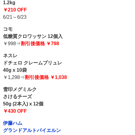
1.2kg
￥210 OFF
6/21～6/23
コモ
低糖質クロワッサン 12個入
￥998⇒
割引後価格 ￥798
ネスレ
ドチェロ クレームブリュレ
40g x 10袋
￥1,298⇒
割引後価格 ￥1,038
雪印メグミルク
さけるチーズ
50g (2本入) x 12個
￥430 OFF
伊藤ハム
グランドアルトバイエルン