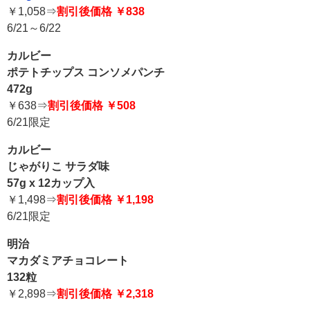
￥1,058⇒
割引後価格 ￥838
6/21～6/22
カルビー
ポテトチップス コンソメパンチ
472g
￥638⇒
割引後価格 ￥508
6/21限定
カルビー
じゃがりこ サラダ味
57g x 12カップ入
￥1,498⇒
割引後価格 ￥1,198
6/21限定
明治
マカダミアチョコレート
132粒
￥2,898⇒
割引後価格 ￥2,318