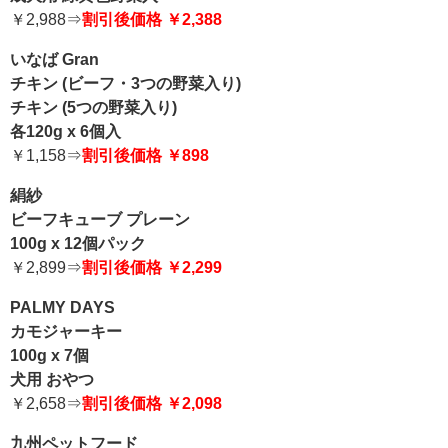
￥2,988⇒
割引後価格 ￥2,388
いなば Gran
チキン (ビーフ・3つの野菜入り)
チキン (5つの野菜入り)
各120g x 6個入
￥1,158⇒
割引後価格 ￥898
絹紗
ビーフキューブ プレーン
100g x 12個パック
￥2,899⇒
割引後価格 ￥2,299
PALMY DAYS
カモジャーキー
100g x 7個
犬用 おやつ
￥2,658⇒
割引後価格 ￥2,098
九州ペットフード