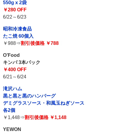
550g x 2袋
￥280 OFF
6/22～6/23
昭和冷凍食品
たこ焼 60個入
￥988⇒
割引後価格 ￥788
O’Food
キンパ 3本パック
￥400 OFF
6/21～6/24
滝沢ハム
黒と黒と黒のハンバーグ
デミグラスソース・和風玉ねぎソース
各2個
￥1,448⇒
割引後価格 ￥1,148
YEWON