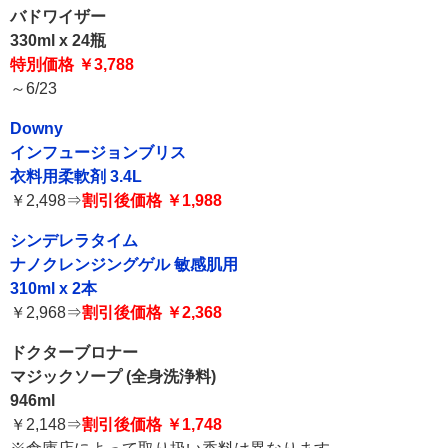
バドワイザー
330ml x 24瓶
特別価格 ￥3,788
～6/23
Downy
インフュージョンブリス
衣料用柔軟剤 3.4L
￥2,498⇒
割引後価格 ￥1,988
シンデレラタイム
ナノクレンジングゲル 敏感肌用
310ml x 2本
￥2,968⇒
割引後価格 ￥2,368
ドクターブロナー
マジックソープ (全身洗浄料)
946ml
￥2,148⇒
割引後価格 ￥1,748