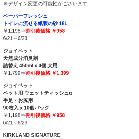
※デザイン変更の可能性がございます
ペーパーフレッシュ
トイレに流せる紙製の砂 18L
￥1,198⇒
割引後価格 ￥958
6/21～6/23
ジョイペット
天然成分消臭剤
詰替え 450ml x 4個 犬用
￥1,799⇒
割引後価格 ￥1,399
ジョイペット
ペット用 ウェットティッシュα
手足・お尻用
90枚入 x 10個パック
￥1,198⇒
割引後価格 ￥958
6/21～6/23
KIRKLAND SIGNATURE