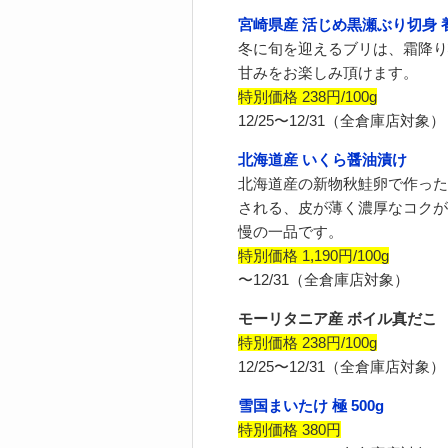
宮崎県産 活じめ黒瀬ぶり切身 
冬に旬を迎えるブリは、霜降り
甘みをお楽しみ頂けます。
特別価格 238円/100g
12/25〜12/31（全倉庫店対象）
北海道産 いくら醤油漬け
北海道産の新物秋鮭卵で作った
される、皮が薄く濃厚なコクが
慢の一品です。
特別価格 1,190円/100g
〜12/31（全倉庫店対象）
モーリタニア産 ボイル真だこ
特別価格 238円/100g
12/25〜12/31（全倉庫店対象）
雪国まいたけ 極 500g
特別価格 380円