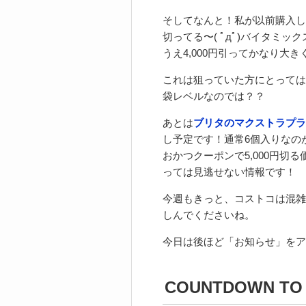
そしてなんと！私が以前購入し
切ってる〜( ﾟдﾟ)バイタミ
うえ4,000円引ってかなり大
これは狙っていた方にとっては
袋レベルなのでは？？
あとは
ブリタのマクストラプラ
し予定です！通常6個入りなの
おかつクーポンで5,000円切る
っては見逃せない情報です！
今週もきっと、コストコは混雑
しんでくださいね。
今日は後ほど「お知らせ」をア
COUNTDOWN TO