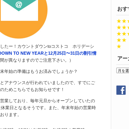
おす
★★
★★
★★
★★
★
したー！カウントダウンtoコストコ ホリデーシ
DOWN TO NEW YEARと12月25日〜31日の割引情
アー
間が異なりますのでご注意下さい。）
ア
末年始の準備はもうお済みでしょうか？
ー
カ
とアナウンスが行われていましたので、すでにご
イ
のためこちらでもお知らせです！
ブ
営業しており、毎年元旦からオープンしていたの
日は休業日となるそうです。また、年末年始の営業時
おります。