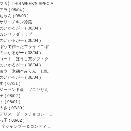
ガ】THIS WEEK'S SPECIA...
アラ
( 08/04 )
ちゃん
( 08/03 )
サリーチキン冷蔵
のいかるがー
( 08/04 )
カンサラダラップ
のいかるがー
( 08/04 )
ぼうで作ったフライドごぼ...
のいかるがー
( 08/04 )
コート ほうじ茶ソフトク...
のいかるがー
( 08/04 )
ョウ 米麹本みりん 1.8L
のいかるがー
( 08/04 )
す
( 07/31 )
ジーランド産 ソニヤりん...
子
( 08/02 )
ト
( 08/01 )
うさ
( 07/30 )
デリス ダークチョコレー...
っ子
( 08/02 )
a 全シャンプー＆コンディ...