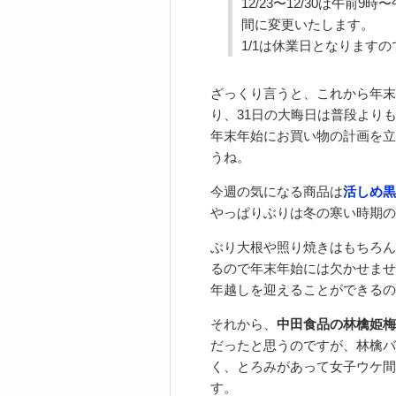
12/23〜12/30は午前9
間に変更いたします。
1/1は休業日となりますの
ざっくり言うと、これから年末
り、31日の大晦日は普段より
年末年始にお買い物の計画を立
うね。
今週の気になる商品は
活しめ黒
やっぱりぶりは冬の寒い時期の
ぶり大根や照り焼きはもちろん
るので年末年始には欠かせませ
年越しを迎えることができるので
それから、
中田食品の林檎姫梅
だったと思うのですが、林檎バ
く、とろみがあって女子ウケ間
す。