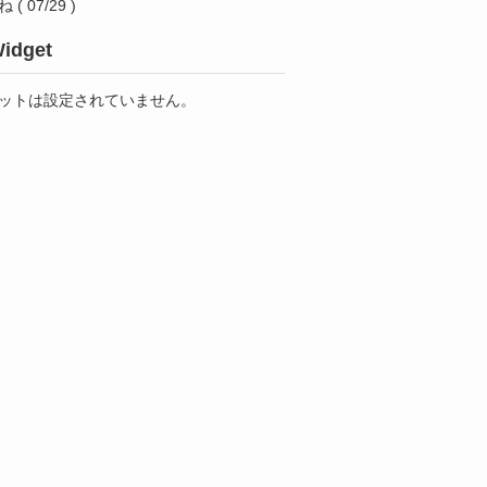
ね
( 07/29 )
idget
ットは設定されていません。