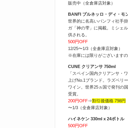
販売中（全倉庫店対象）
BANFI ブルネッロ・ディ・モンタ
世界的に名高いバンフィ社手掛
ガ「神の雫」に掲載。ミシェル
供される。
500円OFF
12/25〜1/3（全倉庫店対象）
※在庫には限りがございますの
CUNE クリアンサ 750ml
「スペイン国内クリアンサ・ワ
上げNo.1ブランド。ラズベ
ワイン。世界25ヵ国で発刊の
受賞。
200円OFF
⇒
割引後価格 798円
〜1/3（全倉庫店対象）
ハイネケン 330ml x 24ボトル
500円OFF