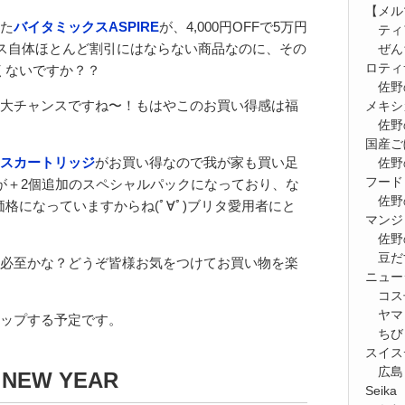
【メルマ
た
バイタミックスASPIRE
が、4,000円OFFで5万円
ティ
ックス自体ほとんど割引にはならない商品なのに、その
ぜん
ロティ
きくないですか？？
佐野
大チャンスですね〜！もはやこのお買い得感は福
メキシ
佐野
国産ご
スカートリッジ
がお買い得なので我が家も買い足
佐野
フード
が＋2個追加のスペシャルパックになっており、な
佐野
価格になっていますからね(ﾟ∀ﾟ)ブリタ愛用者にと
マンジ
佐野
豆だ
必至かな？どうぞ皆様お気をつけてお買い物を楽
ニュー
コス
ヤマ
ップする予定です。
ちび
スイス
広島
 NEW YEAR
Seik