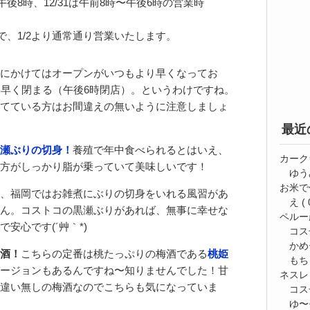
時〜午後8時、12/31は午前8時〜午後6時の営業時
で、1/2より通常通り営業いたします。
にかけてはオープンがいつもより早くなってお
も早く閉まる（午後6時閉店）。というわけですね。
てている方はお間違えの無いように注意しましょ
最近
瀬ぶりの切身！
養殖で年中食べられるとはいえ、
カーク
方がしっかり脂が乗っていて美味しいです！
ゆう
お米で
、福岡ではお雑煮にぶりの切身をいれる風習があ
え
( 
ん。コストコの黒瀬ぶりがあれば、無事に幸せな
ペルー
安心です(´艸｀*)
コス
かめ
酒！
こちらの定番は桃たっぷりの梅酒である
桃姫
もち
ージョンもあるんですね〜知りませんでした！甘
ネスレ
違い無しの梅酒なのでこちらも気になっていま
コス
ゆ〜⭐